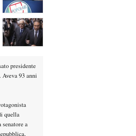
sato presidente
. Aveva 93 anni
rotagonista
di quella
a senatore a
Repubblica,