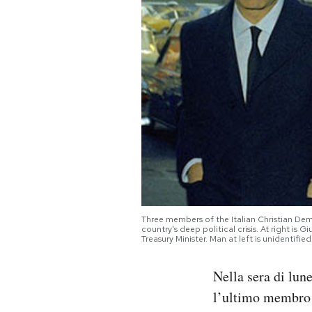
PODCAST
NEWSLETTER
I MIEI PREFERITI
SHOP
CALENDARIO
Three members of the Italian Christian Dem
country's deep political crisis. At right is
Treasury Minister. Man at left is unidentifie
AREA PERSONALE
Nella sera di lun
Area Personale
l’ultimo membro d
Newsletter