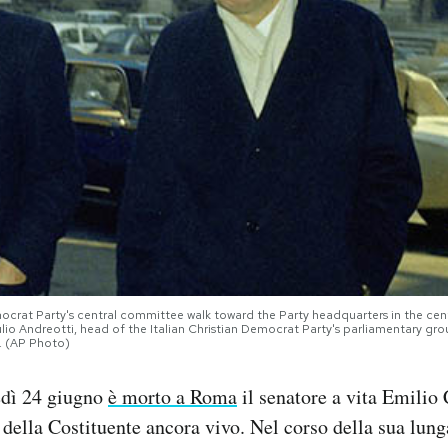
ocrat Party's central committee walk toward the Party headquarters in the cen
 Giulio Andreotti, head of the Italian Christian Democrat Party's parliamentary gr
d. (AP Photo)
edì 24 giugno
è morto a Roma
il senatore a vita Emilio
ella Costituente ancora vivo. Nel corso della sua lung