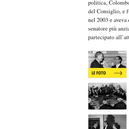
politica, Colombo
Notifiche mobile
del Consiglio, e 
Regala il Post
nel 2003 e aveva 
Hai bisogno di aiuto?
Esci
senatore più anz
partecipato all’at