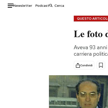
Newsletter
Podcast
Auto
QUESTO ARTICOLO
Le foto
HOME
Italia
Moda
Aveva 93 anni 
Mondo
Libri
carriera polit
Politica
Consumismi
Tecnologia
Storie/Idee
Condividi
Internet
Ok Boomer!
Scienza
Media
Cultura
Europa
Economia
Altrecose
Sport
Mondiali calcio 2026