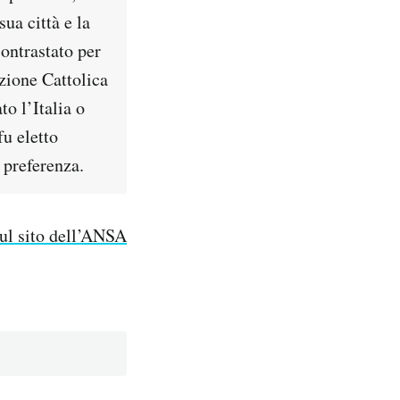
ua città e la
contrastato per
zione Cattolica
o l’Italia o
u eletto
 preferenza.
sul sito dell’ANSA