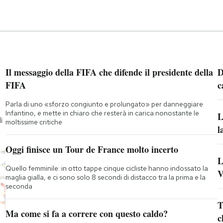
Il messaggio della FIFA che difende il presidente della
D
FIFA
c
Parla di uno «sforzo congiunto e prolungato» per danneggiare
Infantino, e mette in chiaro che resterà in carica nonostante le
L
i
moltissime critiche
l
Oggi finisce un Tour de France molto incerto
L
Quello femminile: in otto tappe cinque cicliste hanno indossato la
V
maglia gialla, e ci sono solo 8 secondi di distacco tra la prima e la
seconda
T
Ma come si fa a correre con questo caldo?
c