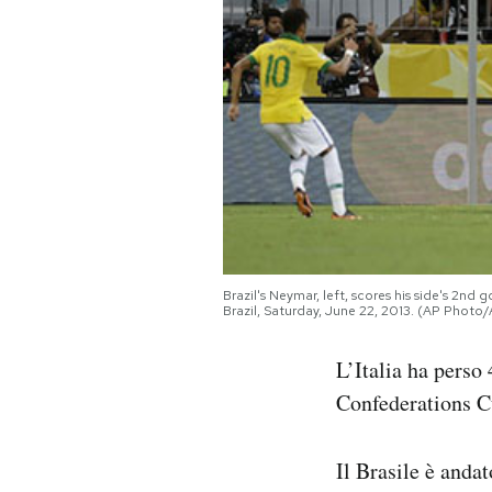
PODCAST
NEWSLETTER
I MIEI PREFERITI
SHOP
Brazil's Neymar, left, scores his side's 2n
Brazil, Saturday, June 22, 2013. (AP Photo
CALENDARIO
L’Italia ha perso 
Confederations C
AREA PERSONALE
Area Personale
Il Brasile è anda
Newsletter