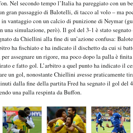
fon. Nel secondo tempo l’Italia ha pareggiato con un be
un gran passaggio di Balotelli, di tacco al volo – ma po
 in vantaggio con un calcio di punizione di Neymar (g
 una simulazione, però). Il gol del 3-1 è stato segnato 
gnato da Chiellini alla fine di un’azione confusa: Balote
bitro ha fischiato e ha indicato il dischetto da cui si batt
 per assegnare un rigore, ma poco dopo la palla è finita 
tirato e fatto gol. L’arbitro a quel punto ha indicato il
dare un gol, nonostante Chiellini avesse praticamente tir
uti dalla fine della partita Fred ha segnato il gol del 4
endo una palla respinta da Buffon.