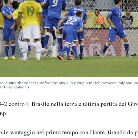
d goal during the soccer Confederations Cup group A match between Italy and Br
/Antonio Calanni)
4-2 contro il Brasile nella terza e ultima partita del Gi
up.
to in vantaggio nel primo tempo con Dante, tirando da 