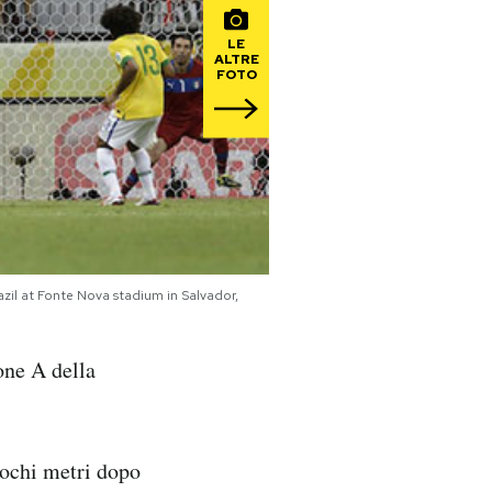
LE
ALTRE
FOTO
azil at Fonte Nova stadium in Salvador,
rone A della
pochi metri dopo