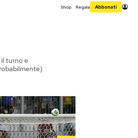
Abbonati
Shop
Regala
 il turno e
probabilmente)