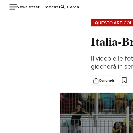
Newsletter
Podcast
Auto
QUESTO ARTICOLO
Italia-B
HOME
Italia
Moda
Il video e le f
Mondo
Libri
giocherà in se
Politica
Consumismi
Tecnologia
Storie/Idee
Condividi
Internet
Ok Boomer!
Scienza
Media
Cultura
Europa
Economia
Altrecose
Sport
Mondiali calcio 2026