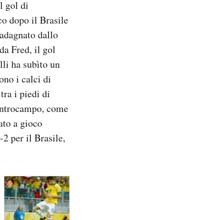
l gol di
co dopo il Brasile
uadagnato dallo
da Fred, il gol
lli ha subìto un
ono i calci di
tra i piedi di
 centrocampo, come
ato a gioco
-2 per il Brasile,