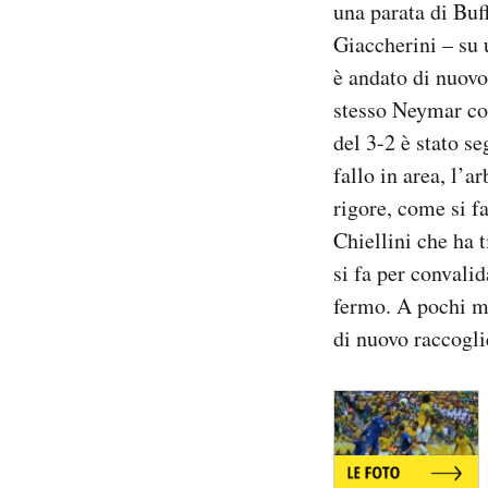
una parata di Buf
Notifiche mobile
Giaccherini – su 
Regala il Post
è andato di nuovo
Hai bisogno di aiuto?
Esci
stesso Neymar con
del 3-2 è stato se
fallo in area, l’ar
rigore, come si fa
Chiellini che ha 
si fa per convali
fermo. A pochi min
di nuovo raccogli