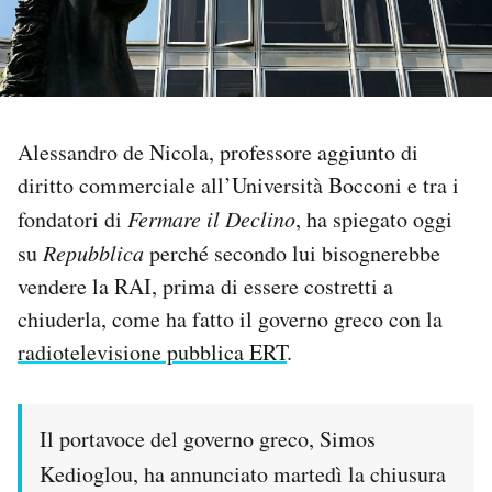
PODCAST
NEWSLETTER
Alessandro de Nicola, professore aggiunto di
diritto commerciale all’Università Bocconi e tra i
I MIEI PREFERITI
fondatori di
Fermare il Declino
, ha spiegato oggi
su
Repubblica
perché secondo lui bisognerebbe
SHOP
vendere la RAI, prima di essere costretti a
chiuderla, come ha fatto il governo greco con la
CALENDARIO
radiotelevisione pubblica ERT
.
AREA PERSONALE
Il portavoce del governo greco, Simos
Area Personale
Kedioglou, ha annunciato martedì la chiusura
Newsletter