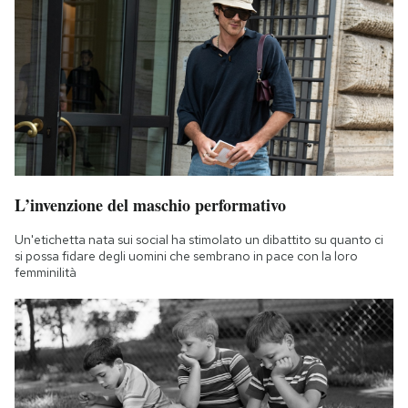
L’invenzione del maschio performativo
Un'etichetta nata sui social ha stimolato un dibattito su quanto ci
si possa fidare degli uomini che sembrano in pace con la loro
femminilità