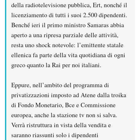
della radiotelevisione pubblica, Ert, nonché il
Notifiche mobile
Regala il Post
licenziamento di tutti i suoi 2.500 dipendenti.
Hai bisogno di aiuto?
Benché ieri il primo ministro Samaras abbia
Esci
aperto a una ripresa parziale delle attività,
resta uno shock notevole: l’emittente statale
ellenica fa parte della vita quotidiana di ogni
greco quanto la Rai per noi italiani.
Eppure, nell’ambito del programma di
privatizzazioni imposto ad Atene dalla troika
di Fondo Monetario, Bce e Commissione
europea, anche la stazione tv non si salva.
Verrà ristruttura in vista della vendita e
saranno riassunti solo i dipendenti