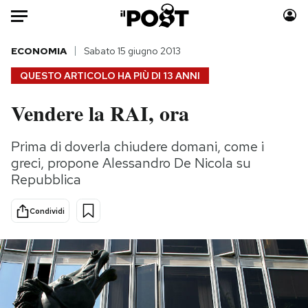
Auto
ECONOMIA
Sabato 15 giugno 2013
QUESTO ARTICOLO HA PIÙ DI
13 ANNI
HOME
Vendere la RAI, ora
Italia
Moda
Mondo
Libri
Prima di doverla chiudere domani, come i
Politica
Consumismi
greci, propone Alessandro De Nicola su
Tecnologia
Storie/Idee
Repubblica
Internet
Ok Boomer!
Condividi
Scienza
Media
Cultura
Europa
Economia
Altrecose
Sport
Mondiali calcio 2026