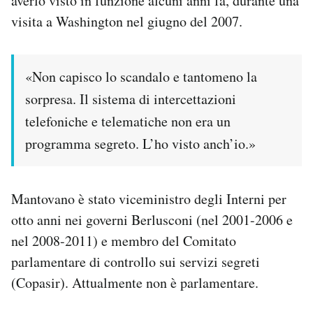
averlo visto in funzione alcuni anni fa, durante una
visita a Washington nel giugno del 2007.
PODCAST
«Non capisco lo scandalo e tantomeno la
NEWSLETTER
sorpresa. Il sistema di intercettazioni
telefoniche e telematiche non era un
I MIEI PREFERITI
programma segreto. L’ho visto anch’io.»
SHOP
Mantovano è stato viceministro degli Interni per
CALENDARIO
otto anni nei governi Berlusconi (nel 2001-2006 e
nel 2008-2011) e membro del Comitato
AREA PERSONALE
parlamentare di controllo sui servizi segreti
(Copasir). Attualmente non è parlamentare.
Area Personale
Newsletter