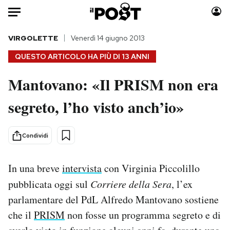
Auto
VIRGOLETTE
Venerdì 14 giugno 2013
QUESTO ARTICOLO HA PIÙ DI
13 ANNI
HOME
Mantovano: «Il PRISM non era
Italia
Moda
segreto, l’ho visto anch’io»
Mondo
Libri
Politica
Consumismi
Tecnologia
Storie/Idee
Condividi
Internet
Ok Boomer!
Scienza
Media
In una breve
intervista
con Virginia Piccolillo
Cultura
Europa
pubblicata oggi sul
Corriere della Sera
, l’ex
Economia
Altrecose
parlamentare del PdL Alfredo Mantovano sostiene
Sport
Mondiali calcio 2026
che il
PRISM
non fosse un programma segreto e di