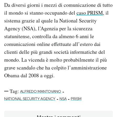
Da diversi giorni i mezzi di comunicazione di tutto
Notifiche mobile
Regala il Post
il mondo si stanno occupando del
caso PRISM
, il
Hai bisogno di aiuto?
sistema grazie al quale la National Security
Esci
Agency (NSA), l’Agenzia per la sicurezza
statunitense, controlla da almeno 6 anni le
comunicazioni online effettuate all’estero dai
clienti delle più grandi società informatiche del
mondo. La vicenda è molto probabilmente il più
grave scandalo che ha colpito l’amministrazione
Obama dal 2008 a oggi.
Tag:
-
ALFREDO MANTOVANO
-
-
NATIONAL SECURITY AGENCY
NSA
PRISM