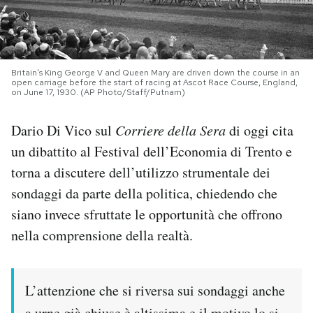
PODCAST
Britain's King George V and Queen Mary are driven down the course in an
NEWSLETTER
open carriage before the start of racing at Ascot Race Course, England,
on June 17, 1930. (AP Photo/Staff/Putnam)
I MIEI PREFERITI
Dario Di Vico sul
Corriere della Sera
di oggi cita
un dibattito al Festival dell’Economia di Trento e
SHOP
torna a discutere dell’utilizzo strumentale dei
sondaggi da parte della politica, chiedendo che
siano invece sfruttate le opportunità che offrono
CALENDARIO
nella comprensione della realtà.
AREA PERSONALE
L’attenzione che si riversa sui sondaggi anche
Area Personale
Newsletter
a urne già chiuse è altissima e il motivo lo si