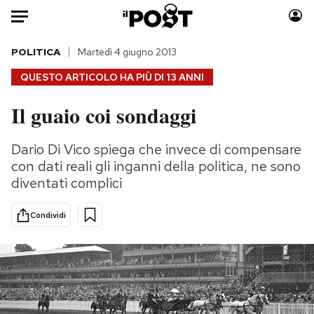
Auto
POLITICA
Martedì 4 giugno 2013
QUESTO ARTICOLO HA PIÙ DI
13 ANNI
HOME
Il guaio coi sondaggi
Italia
Moda
Mondo
Libri
Dario Di Vico spiega che invece di compensare
Politica
Consumismi
con dati reali gli inganni della politica, ne sono
Tecnologia
Storie/Idee
diventati complici
Internet
Ok Boomer!
Condividi
Scienza
Media
Cultura
Europa
Economia
Altrecose
Sport
Mondiali calcio 2026