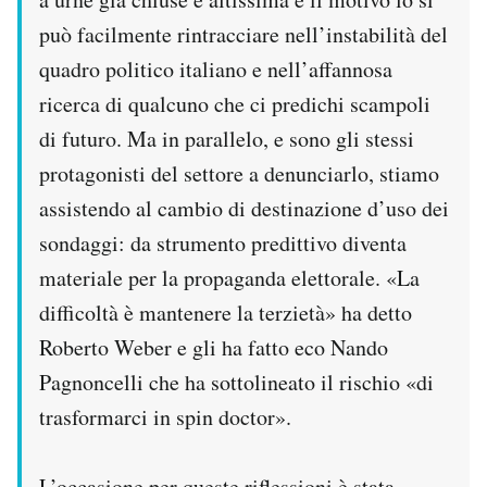
Notifiche mobile
può facilmente rintracciare nell’instabilità del
Regala il Post
quadro politico italiano e nell’affannosa
Hai bisogno di aiuto?
ricerca di qualcuno che ci predichi scampoli
Esci
di futuro. Ma in parallelo, e sono gli stessi
protagonisti del settore a denunciarlo, stiamo
assistendo al cambio di destinazione d’uso dei
sondaggi: da strumento predittivo diventa
materiale per la propaganda elettorale. «La
difficoltà è mantenere la terzietà» ha detto
Roberto Weber e gli ha fatto eco Nando
Pagnoncelli che ha sottolineato il rischio «di
trasformarci in spin doctor».
L’occasione per queste riflessioni è stata