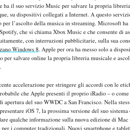
 ha il suo servizio Music per salvare la propria libreri
ue, su dispositivi collegati a Internet. A questo servizi
ro per l’ascolto della musica in streaming. Microsoft ha
 Spotify, che si chiama Xbox Music e che consente di as
uitamente, con interruzioni pubblicitarie, sulla sua con
izzano Windows 8
. Apple per ora ha messo solo a dispos
 per salvare online la propria libreria musicale e ascolt
.
cente accelerazione per stringere gli accordi con le etic
probabile che Apple presenti il proprio iRadio – o come
 di apertura del suo WWDC a San Francisco. Nella stess
presentare iOS 7, la prossima versione del suo sistema 
dare qualche informazione sulla nuova edizione di Mac 
 per i computer tradizionali. Nuovi smartphone e table