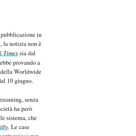
 pubblicazione in
 la notizia non è
k Times
sia dal
arebbe provando a
o della Worldwide
al 10 giugno.
streaming, senza
ocietà ha però
ile sistema, che
tify
. Le case
vantaggiose per