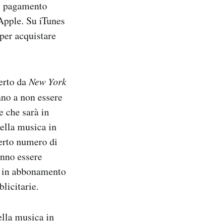
ni pagamento
 Apple. Su iTunes
 per acquistare
erto da
New York
ano a non essere
e che sarà in
ella musica in
erto numero di
anno essere
io in abbonamento
licitarie.
ella musica in