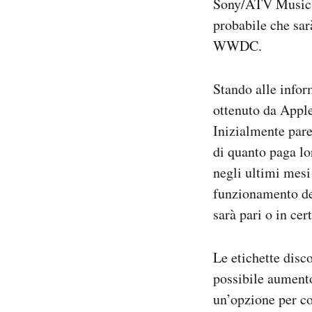
Sony/ATV Music P
probabile che sar
WWDC.
Stando alle infor
ottenuto da Apple
Inizialmente pare
di quanto paga lo
negli ultimi mesi
funzionamento del
sarà pari o in ce
Le etichette disc
possibile aumento
un’opzione per co