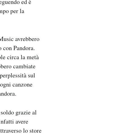
seguendo ed è
empo per la
 Music avrebbero
to con Pandora.
le circa la metà
ebbero cambiate
perplessità sul
 ogni canzone
andora.
 soldo grazie al
nfatti avere
traverso lo store