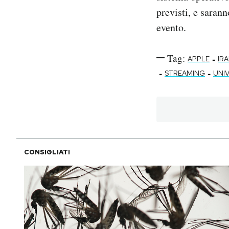
previsti, e saran
evento.
Tag:
-
APPLE
IR
-
-
STREAMING
UNI
CONSIGLIATI