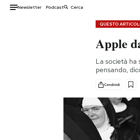
Newsletter
Podcast
Auto
QUESTO ARTICOLO
Apple d
HOME
Italia
Moda
La società ha 
Mondo
Libri
pensando, dic
Politica
Consumismi
Tecnologia
Storie/Idee
Condividi
Internet
Ok Boomer!
Scienza
Media
Cultura
Europa
Economia
Altrecose
Sport
Mondiali calcio 2026