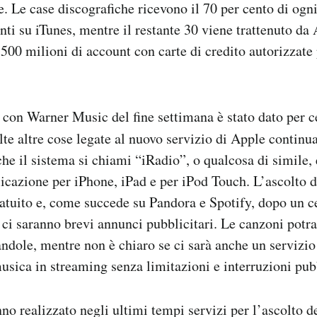
. Le case discografiche ricevono il 70 per cento di og
enti su iTunes, mentre il restante 30 viene trattenuto da
i 500 milioni di account con carte di credito autorizzate
con Warner Music del fine settimana è stato dato per c
lte altre cose legate al nuovo servizio di Apple continu
che il sistema si chiami “iRadio”, o qualcosa di simile, 
icazione per iPhone, iPad e per iPod Touch. L’ascolto d
atuito e, come succede su Pandora e Spotify, dopo un c
 ci saranno brevi annunci pubblicitari. Le canzoni potr
andole, mentre non è chiaro se ci sarà anche un serviz
musica in streaming senza limitazioni e interruzioni pubb
no realizzato negli ultimi tempi servizi per l’ascolto d