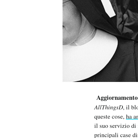
PODCAST
NEWSLETTER
I MIEI PREFERITI
SHOP
CALENDARIO
Aggiornamento d
AllThingsD
, il b
AREA PERSONALE
queste cose,
ha a
il suo servizio di
Area Personale
principali case d
Newsletter