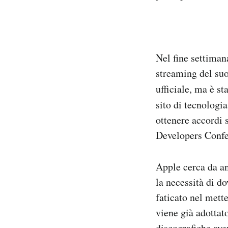
Notifiche mobile
Regala il Post
Hai bisogno di aiuto?
Esci
Nel fine settiman
streaming del suo
ufficiale, ma è st
sito di tecnologi
ottenere accordi 
Developers Confe
Apple cerca da an
la necessità di do
faticato nel mett
viene già adottat
discografiche av