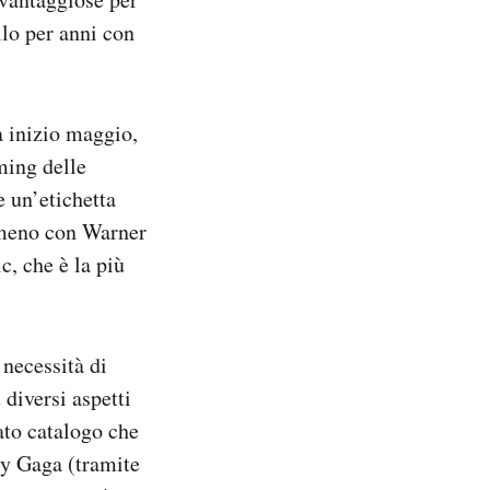
llo per anni con
a inizio maggio,
ming delle
e un’etichetta
almeno con Warner
, che è la più
 necessità di
 diversi aspetti
ato catalogo che
y Gaga (tramite