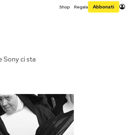
Abbonati
Shop
Regala
e Sony ci sta