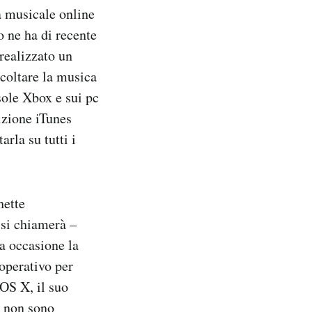
a musicale online
o ne ha di recente
 realizzato un
coltare la musica
sole Xbox e sui pc
izione iTunes
arla su tutti i
hette
 si chiamerà –
a occasione la
operativo per
OS X, il suo
t non sono