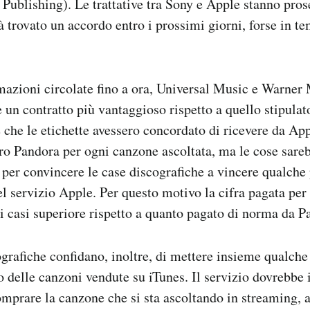
ublishing). Le trattative tra Sony e Apple stanno pro
à trovato un accordo entro i prossimi giorni, forse in t
mazioni circolate fino a ora, Universal Music e Warner
 un contratto più vantaggioso rispetto a quello stipula
 che le etichette avessero concordato di ricevere da App
ro Pandora per ogni canzone ascoltata, ma le cose sar
 per convincere le case discografiche a vincere qualche 
 servizio Apple. Per questo motivo la cifra pagata per
rti casi superiore rispetto a quanto pagato di norma da P
ografiche confidano, inoltre, di mettere insieme qualche
 delle canzoni vendute su iTunes. Il servizio dovrebbe i
mprare la canzone che si sta ascoltando in streaming, at