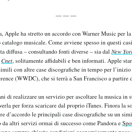
— — —
a, Apple ha stretto un accordo con Warner Music per la
 catalogo musicale. Come avviene spesso in questi casi,
ata diffusa – consultando fonti diverse – sia dal
New Yor
a
Cnet
, solitamente affidabili e ben informati. Apple st
simili con altre case discografiche in tempo per l’inizi
rence (WWDC), che si terrà a San Francisco a partire d
ni di realizzare un servizio per ascoltare la musica in 
verla per forza scaricare dal proprio iTunes. Finora la s
ere d’accordo le principali case discografiche su un sim
o da altri servizi ormai di successo come Pandora e
Spo
evano sempre chiesto condizioni economicamente poco 