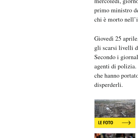
mercoledì, giorno 
Notifiche mobile
primo ministro de
Regala il Post
chi è morto nell’
Hai bisogno di aiuto?
Esci
Giovedì 25 aprile
gli scarsi livelli
Secondo i giornali
agenti di polizia
che hanno portato
disperderli.