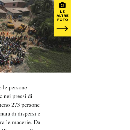
LE
ALTRE
FOTO
e le persone
c nei pressi di
lmeno 273 persone
naia di dispersi
e
tra le macerie. Da