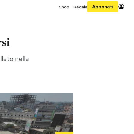
Abbonati
Shop
Regala
si
llato nella