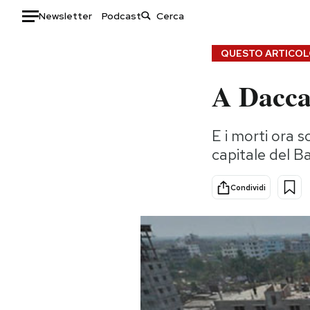
Newsletter
Podcast
Auto
QUESTO ARTICOLO
A Dacca 
HOME
Italia
Moda
E i morti ora 
Mondo
Libri
capitale del B
Politica
Consumismi
Tecnologia
Storie/Idee
Condividi
Internet
Ok Boomer!
Scienza
Media
Cultura
Europa
Economia
Altrecose
Sport
Mondiali calcio 2026