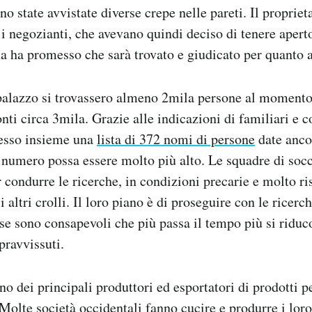
o state avvistate diverse crepe nelle pareti. Il propriet
 i negozianti, che avevano quindi deciso di tenere apert
a ha promesso che sarà trovato e giudicato per quanto 
palazzo si trovassero almeno 2mila persone al momento 
nti circa 3mila. Grazie alle indicazioni di familiari e c
esso insieme una
lista di 372 nomi di persone
date anco
 numero possa essere molto più alto. Le squadre di soc
r condurre le ricerche, in condizioni precarie e molto r
 altri crolli. Il loro piano è di proseguire con le ricerc
e sono consapevoli che più passa il tempo più si riduco
opravvissuti.
no dei principali produttori ed esportatori di prodotti p
Molte società occidentali fanno cucire e produrre i loro