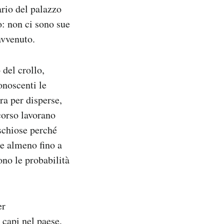
ario del palazzo
o: non ci sono sue
avvenuto.
del crollo,
onoscenti le
ra per disperse,
corso lavorano
ischiose perché
he almeno fino a
no le probabilità
er
 capi nel paese,