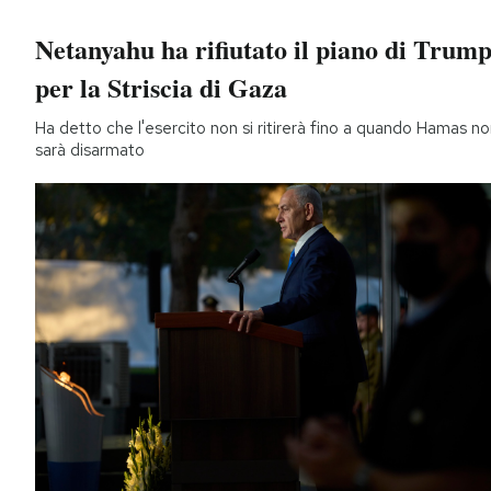
Netanyahu ha rifiutato il piano di Trum
per la Striscia di Gaza
Ha detto che l'esercito non si ritirerà fino a quando Hamas n
sarà disarmato