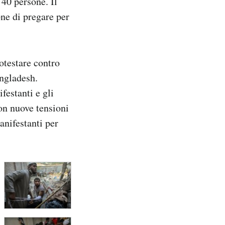
 40 persone. Il
ne di pregare per
otestare contro
angladesh.
festanti e gli
con nuove tensioni
anifestanti per