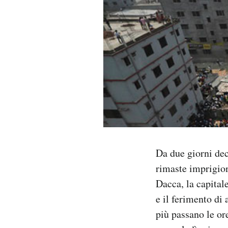
PODCAST
NEWSLETTER
I MIEI PREFERITI
SHOP
Da due giorni de
CALENDARIO
rimaste imprigiona
Dacca, la capital
AREA PERSONALE
e il ferimento di 
Area Personale
più passano le ore
Newsletter