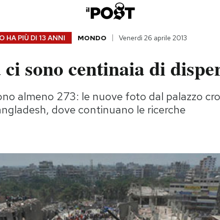
 HA PIÙ DI
13 ANNI
MONDO
Venerdì 26 aprile 2013
ci sono centinaia di disper
sono almeno 273: le nuove foto dal palazzo cro
angladesh, dove continuano le ricerche