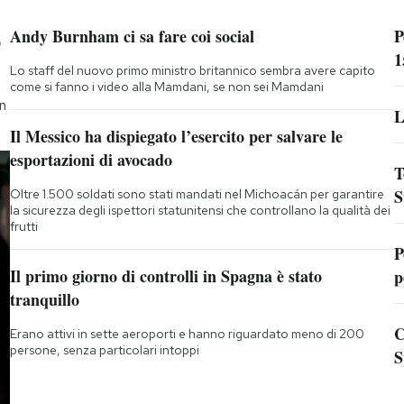
p
Andy Burnham ci sa fare coi social
P
1
Lo staff del nuovo primo ministro britannico sembra avere capito
come si fanno i video alla Mamdani, se non sei Mamdani
on
L
Il Messico ha dispiegato l’esercito per salvare le
esportazioni di avocado
T
S
Oltre 1.500 soldati sono stati mandati nel Michoacán per garantire
la sicurezza degli ispettori statunitensi che controllano la qualità dei
frutti
P
Il primo giorno di controlli in Spagna è stato
p
tranquillo
C
Erano attivi in sette aeroporti e hanno riguardato meno di 200
persone, senza particolari intoppi
S