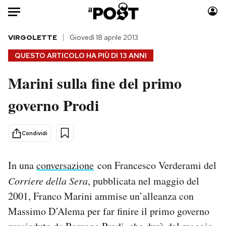
Auto
VIRGOLETTE
Giovedì 18 aprile 2013
QUESTO ARTICOLO HA PIÙ DI
13 ANNI
HOME
Marini sulla fine del primo
Italia
Moda
governo Prodi
Mondo
Libri
Politica
Consumismi
Tecnologia
Storie/Idee
Condividi
Internet
Ok Boomer!
Scienza
Media
In una
conversazione
con Francesco Verderami del
Cultura
Europa
Corriere della Sera
, pubblicata nel maggio del
Economia
Altrecose
2001, Franco Marini ammise un’alleanza con
Sport
Mondiali calcio 2026
Massimo D’Alema per far finire il primo governo