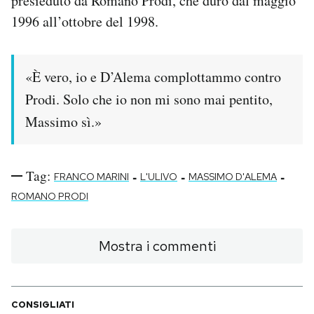
presieduto da Romano Prodi, che durò dal maggio
1996 all’ottobre del 1998.
PODCAST
«È vero, io e D’Alema complottammo contro
NEWSLETTER
Prodi. Solo che io non mi sono mai pentito,
Massimo sì.»
I MIEI PREFERITI
SHOP
Tag:
-
-
-
FRANCO MARINI
L'ULIVO
MASSIMO D'ALEMA
ROMANO PRODI
CALENDARIO
Mostra i commenti
AREA PERSONALE
Area Personale
CONSIGLIATI
Newsletter