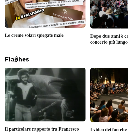
PODCAST
NEWSLETTER
Le creme solari spiegate male
Dopo due anni è camb
concerto più lungo d
I MIEI PREFERITI
Fla
hes
SHOP
CALENDARIO
AREA PERSONALE
Entra
Il particolare rapporto tra Francesco
I video dei fan che c