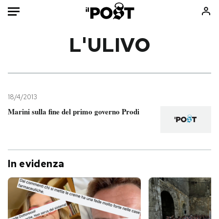
Auto
L'ULIVO
HOME
Italia
Moda
Mondo
Libri
18/4/2013
Politica
Consumismi
Marini sulla fine del primo governo Prodi
Tecnologia
Storie/Idee
Internet
Ok Boomer!
Scienza
Media
In evidenza
Cultura
Europa
Economia
Altrecose
Sport
Mondiali calcio 2026