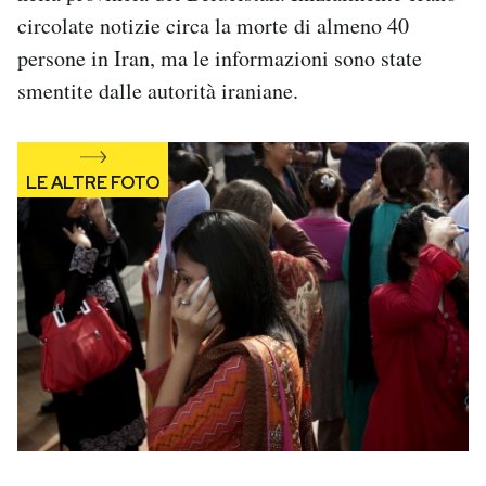
Notifiche mobile
circolate notizie circa la morte di almeno 40
Regala il Post
persone in Iran, ma le informazioni sono state
Hai bisogno di aiuto?
smentite dalle autorità iraniane.
Esci