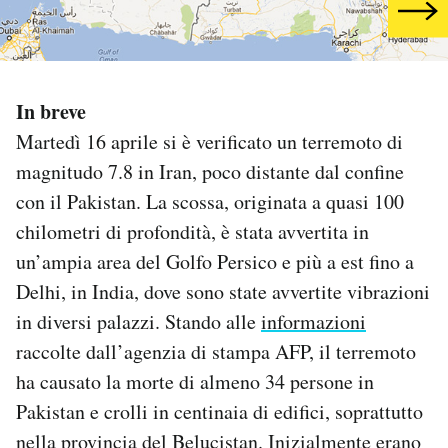
PODCAST
In breve
NEWSLETTER
Martedì 16 aprile si è verificato un terremoto di
magnitudo 7.8 in Iran, poco distante dal confine
I MIEI PREFERITI
con il Pakistan. La scossa, originata a quasi 100
chilometri di profondità, è stata avvertita in
SHOP
un’ampia area del Golfo Persico e più a est fino a
Delhi, in India, dove sono state avvertite vibrazioni
CALENDARIO
in diversi palazzi. Stando alle
informazioni
raccolte dall’agenzia di stampa AFP, il terremoto
AREA PERSONALE
ha causato la morte di almeno 34 persone in
Pakistan e crolli in centinaia di edifici, soprattutto
Area Personale
nella provincia del Belucistan. Inizialmente erano
Newsletter