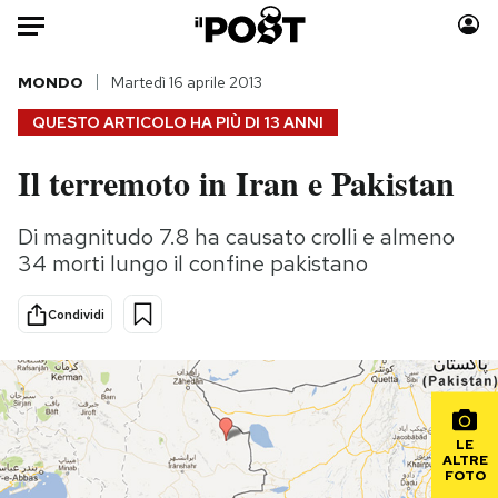
Auto
MONDO
Martedì 16 aprile 2013
QUESTO ARTICOLO HA PIÙ DI
13 ANNI
HOME
Il terremoto in Iran e Pakistan
Italia
Moda
Mondo
Libri
Di magnitudo 7.8 ha causato crolli e almeno
Politica
Consumismi
34 morti lungo il confine pakistano
Tecnologia
Storie/Idee
Internet
Ok Boomer!
Condividi
Scienza
Media
Cultura
Europa
Economia
Altrecose
Sport
Mondiali calcio 2026
LE
ALTRE
FOTO