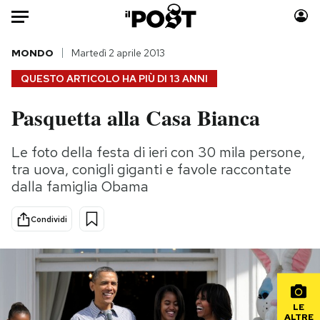
Auto
MONDO
Martedì 2 aprile 2013
QUESTO ARTICOLO HA PIÙ DI
13 ANNI
HOME
Pasquetta alla Casa Bianca
Italia
Moda
Mondo
Libri
Le foto della festa di ieri con 30 mila persone,
Politica
Consumismi
tra uova, conigli giganti e favole raccontate
Tecnologia
Storie/Idee
dalla famiglia Obama
Internet
Ok Boomer!
Condividi
Scienza
Media
Cultura
Europa
Economia
Altrecose
Sport
Mondiali calcio 2026
LE
ALTRE