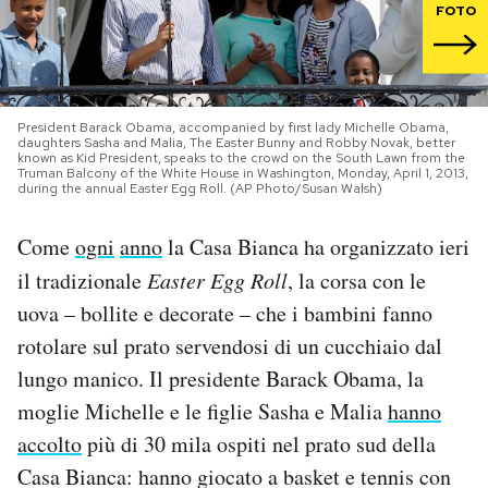
FOTO
PODCAST
NEWSLETTER
President Barack Obama, accompanied by first lady Michelle Obama,
daughters Sasha and Malia, The Easter Bunny and Robby Novak, better
known as Kid President, speaks to the crowd on the South Lawn from the
Truman Balcony of the White House in Washington, Monday, April 1, 2013,
I MIEI PREFERITI
during the annual Easter Egg Roll. (AP Photo/Susan Walsh)
Come
ogni
anno
la Casa Bianca ha organizzato ieri
SHOP
il tradizionale
Easter Egg Roll
, la corsa con le
uova – bollite e decorate – che i bambini fanno
CALENDARIO
rotolare sul prato servendosi di un cucchiaio dal
lungo manico. Il presidente Barack Obama, la
AREA PERSONALE
moglie Michelle e le figlie Sasha e Malia
hanno
accolto
più di 30 mila ospiti nel prato sud della
Area Personale
Casa Bianca: hanno giocato a basket e tennis con
Newsletter