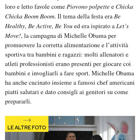
Notifiche mobile
loro e letto favole come
Piovono polpette
e
Chicka
Regala il Post
Chicka Boom Boom
. Il tema della festa era
Be
Hai bisogno di aiuto?
Healthy, Be Active, Be You
ed era ispirato a
Let’s
Esci
Move!
, la campagna di Michelle Obama per
promuovere la corretta alimentazione e l’attività
sportiva tra bambini e ragazzi: molti allenatori e
atleti professionisti erano presenti per giocare coi
bambini e invogliarli a fare sport. Michelle Obama
ha anche cucinato insieme a famosi chef americani
piatti salutari e dato consigli ai genitori su come
prepararli.