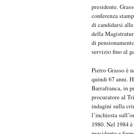
Notifiche mobile
presidente. Grass
Regala il Post
conferenza stampa
Hai bisogno di aiuto?
di candidarsi all
Esci
della Magistratur
di pensionamento 
servizio fino al 
Pietro Grasso è n
quindi 67 anni. H
Barrafranca, in p
procuratore al Tr
indagini sulla cr
l’inchiesta sull’o
1980. Nel 1984 è
presidente e form