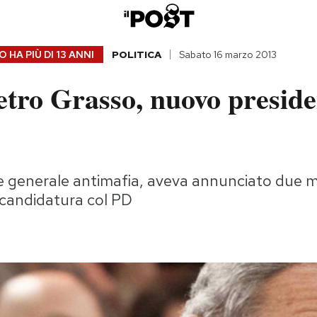
 HA PIÙ DI
13 ANNI
POLITICA
Sabato 16 marzo 2013
etro Grasso, nuovo preside
e generale antimafia, aveva annunciato due me
a candidatura col PD