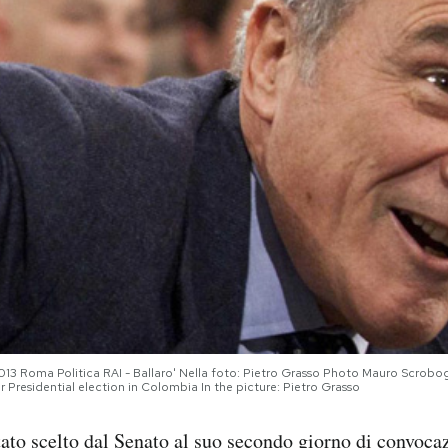
3 Roma Politica RAI - Ballaro' Nella foto: Pietro Grasso Photo Mauro Scrobo
Presidential election in Colombia In the picture: Pietro Grasso
tato scelto dal Senato al suo secondo giorno di convoc