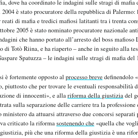
ia, dove ha coordinato le indagini sulle stragi di mafia 
 2004 è stato procuratore della repubblica di Palermo: h
reati di mafia e tredici mafiosi latitanti tra i trenta con
ottobre 2005 è stato nominato procuratore nazionale ant
indagini che hanno portato all’arresto del boss mafioso
o di Totò Riina, e ha riaperto – anche in seguito alla t
Gaspare Spatuzza – le indagini sulle stragi di mafia del
si è fortemente opposto al
processo breve
definendolo «
, piuttosto che per trovare le eventuali responsabilità d
uzione di innocenti», e alla
riforma della giustizia
del g
rata sulla separazione delle carriere tra la professione 
o ministero da attuarsi attraverso due concorsi separati 
eva criticato la riforma
sostenendo che
«quella che vogli
giustizia, più che una riforma della giustizia è una rifo