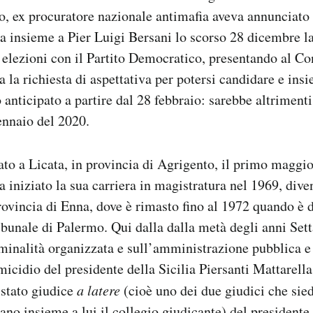
o, ex procuratore nazionale antimafia aveva annunciato
 insieme a Pier Luigi Bersani lo scorso 28 dicembre la
e elezioni con il Partito Democratico, presentando al Co
a la richiesta di aspettativa per potersi candidare e in
anticipato a partire dal 28 febbraio: sarebbe altrimenti
gennaio del 2020.
ato a Licata, in provincia di Agrigento, il primo maggi
a iniziato la sua carriera in magistratura nel 1969, dive
rovincia di Enna, dove è rimasto fino al 1972 quando è d
ibunale di Palermo. Qui dalla dalla metà degli anni Sett
iminalità organizzata e sull’amministrazione pubblica e
micidio del presidente della Sicilia Piersanti Mattarell
 stato giudice
a latere
(cioè uno dei due giudici che sie
ano insieme a lui il collegio giudicante) del presidente