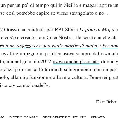
un per un po’ di tempo qui in Sicilia e magari aprire un
e così potrebbe capire se viene strangolato o no».
2 Grasso ha condotto per RAI Storia
Lezioni di Mafia
,
e cos’è e cosa è stata Cosa Nostra. Ha scritto anche alcu
tera a un ragazzo che non vuole morire di mafia
e
Per non
possibile impegno in politica aveva sempre detto «mai 
utto, ma nel gennaio 2012
aveva anche precisato
di non 
rienza politica sotto forma di schieramento con un part
uolo, alla mia funzione e alla mia cultura. Penserei piut
ista civica nazionale”».
Foto: Rober
-
-
-
-
SSO
PIETRO GRASSO
PRESIDENTE DEL SENATO
SENATO