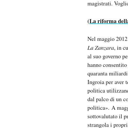
magistrati. Vogli
(
La riforma della
Nel maggio 2012 
La Zanzara
, in c
al suo governo pe
hanno consentito 
quaranta miliardi
Ingroia per aver 
politica utilizza
dal palco di un c
politica». A magg
sottovalutato il 
strangola i propr