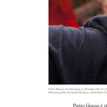
PODCAST
NEWSLETTER
I MIEI PREFERITI
SHOP
CALENDARIO
AREA PERSONALE
Foto Mauro Scrobogna /LaPresse 08-01-201
Meeting with Antanas Mockus candidate for 
Area Personale
Pietro Grasso è s
Newsletter