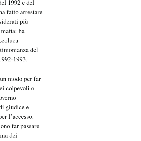
del 1992 e del
a fatto arrestare
siderati più
imafia: ha
 Leoluca
estimonianza del
 1992-1993.
un modo per far
ei colpevoli o
overno
di giudice e
per l’accesso.
ono far passare
rma dei