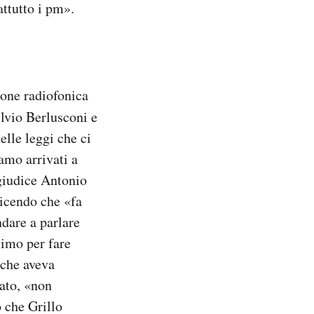
attutto i pm».
ione radiofonica
ilvio Berlusconi e
elle leggi che ci
amo arrivati a
 giudice Antonio
dicendo che «fa
ndare a parlare
simo per fare
 che aveva
ato, «non
o che Grillo