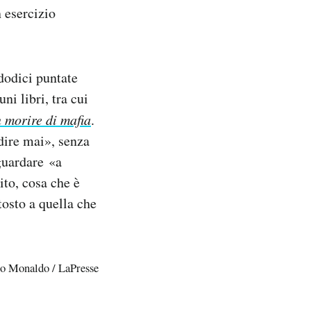
 esercizio
 dodici puntate
ni libri, tra cui
 morire di mafia
.
dire mai», senza
guardare «a
ito, cosa che è
tosto a quella che
to Monaldo / LaPresse