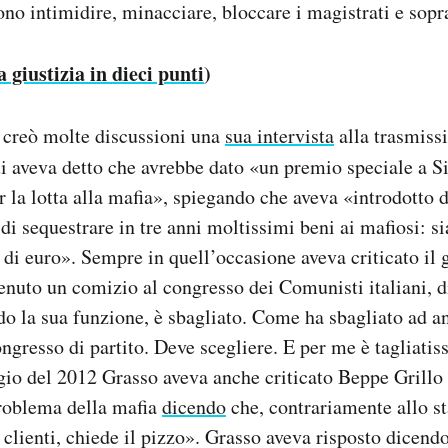
ono intimidire, minacciare, bloccare i magistrati e sopr
 giustizia in dieci punti
)
creò molte discussioni una
sua intervista
alla trasmiss
ui aveva detto che avrebbe dato «un premio speciale a S
r la lotta alla mafia», spiegando che aveva «introdotto d
di sequestrare in tre anni moltissimi beni ai mafiosi: si
 di euro». Sempre in quell’occasione aveva criticato il
tenuto un comizio al congresso dei Comunisti italiani, 
ndo la sua funzione, è sbagliato. Come ha sbagliato ad a
ongresso di partito. Deve scegliere. E per me è tagliatis
io del 2012 Grasso aveva anche criticato Beppe Grillo
problema della mafia
dicendo
che, contrariamente allo st
i clienti, chiede il pizzo». Grasso aveva risposto dicend