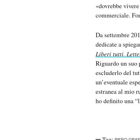
«dovrebbe vivere 
commerciale. Fors
Da settembre 201
dedicate a spiegar
Liberi tutti. Let
Riguardo un suo 
escluderlo del t
un’eventuale espe
estranea al mio r
ho definito una “l
Tag:
PIERO GRA