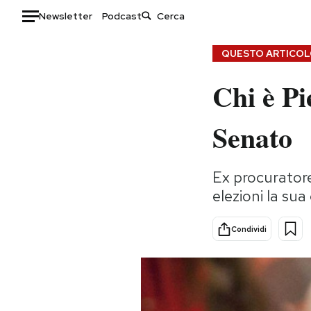
Newsletter
Podcast
Auto
QUESTO ARTICOLO
Chi è Pi
HOME
Italia
Moda
Senato
Mondo
Libri
Politica
Consumismi
Ex procurator
Tecnologia
Storie/Idee
elezioni la su
Internet
Ok Boomer!
Scienza
Media
Condividi
Cultura
Europa
Economia
Altrecose
Sport
Mondiali calcio 2026