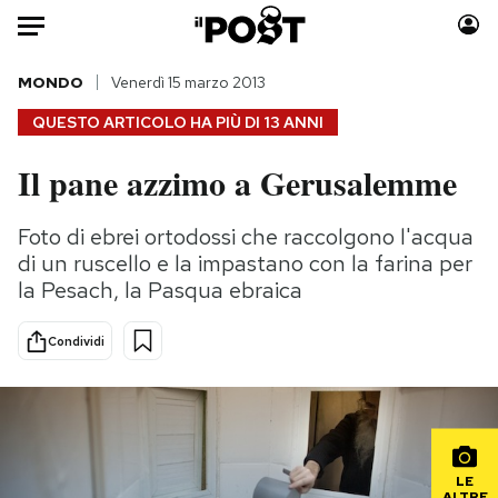
Auto
MONDO
Venerdì 15 marzo 2013
QUESTO ARTICOLO HA PIÙ DI
13 ANNI
HOME
Il pane azzimo a Gerusalemme
Italia
Moda
Mondo
Libri
Foto di ebrei ortodossi che raccolgono l'acqua
Politica
Consumismi
di un ruscello e la impastano con la farina per
Tecnologia
Storie/Idee
la Pesach, la Pasqua ebraica
Internet
Ok Boomer!
Condividi
Scienza
Media
Cultura
Europa
Economia
Altrecose
Sport
Mondiali calcio 2026
LE
ALTRE