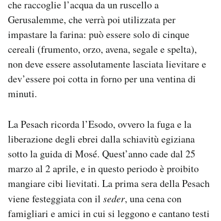
che raccoglie l’acqua da un ruscello a
Notifiche mobile
Gerusalemme, che verrà poi utilizzata per
Regala il Post
impastare la farina: può essere solo di cinque
Hai bisogno di aiuto?
Esci
cereali (frumento, orzo, avena, segale e spelta),
non deve essere assolutamente lasciata lievitare e
dev’essere poi cotta in forno per una ventina di
minuti.
La Pesach ricorda l’Esodo, ovvero la fuga e la
liberazione degli ebrei dalla schiavitù egiziana
sotto la guida di Mosé. Quest’anno cade dal 25
marzo al 2 aprile, e in questo periodo è proibito
mangiare cibi lievitati. La prima sera della Pesach
viene festeggiata con il
seder
, una cena con
famigliari e amici in cui si leggono e cantano testi