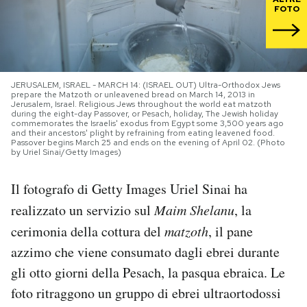
FOTO
PODCAST
NEWSLETTER
JERUSALEM, ISRAEL - MARCH 14: (ISRAEL OUT) Ultra-Orthodox Jews
prepare the Matzoth or unleavened bread on March 14, 2013 in
Jerusalem, Israel. Religious Jews throughout the world eat matzoth
during the eight-day Passover, or Pesach, holiday, The Jewish holiday
I MIEI PREFERITI
commemorates the Israelis' exodus from Egypt some 3,500 years ago
and their ancestors' plight by refraining from eating leavened food.
Passover begins March 25 and ends on the evening of April 02. (Photo
by Uriel Sinai/Getty Images)
SHOP
Il fotografo di Getty Images Uriel Sinai ha
realizzato un servizio sul
Maim Shelanu
, la
CALENDARIO
cerimonia della cottura del
matzoth
, il pane
azzimo che viene consumato dagli ebrei durante
AREA PERSONALE
gli otto giorni della Pesach, la pasqua ebraica. Le
Area Personale
foto ritraggono un gruppo di ebrei ultraortodossi
Newsletter