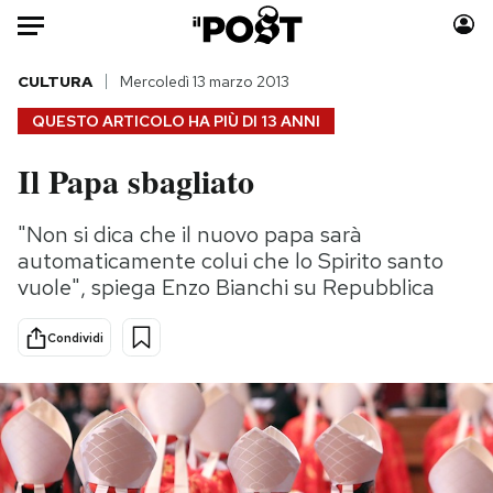
Auto
CULTURA
Mercoledì 13 marzo 2013
QUESTO ARTICOLO HA PIÙ DI
13 ANNI
HOME
Il Papa sbagliato
Italia
Moda
Mondo
Libri
"Non si dica che il nuovo papa sarà
Politica
Consumismi
automaticamente colui che lo Spirito santo
Tecnologia
Storie/Idee
vuole", spiega Enzo Bianchi su Repubblica
Internet
Ok Boomer!
Condividi
Scienza
Media
Cultura
Europa
Economia
Altrecose
Sport
Mondiali calcio 2026