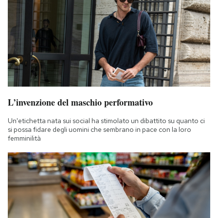
L’invenzione del maschio performativo
Un'etichetta nata sui social ha stimolato un dibattito su quanto ci
si possa fidare degli uomini che sembrano in pace con la loro
femminilità