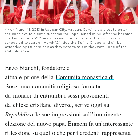
PODCAST
<> on March 11, 2013 in Vatican City, Vatican. Cardinals are set to enter
NEWSLETTER
the conclave to elect a successor to Pope Benedict XVI after he became
the first pope in 600 years to resign from the role. The conclave is
scheduled to start on March 12 inside the Sistine Chapel and will be
attended by 115 cardinals as they vote to select the 266th Pope of the
Catholic Church.
I MIEI PREFERITI
Enzo Bianchi, fondatore e
SHOP
attuale priore della
Comunità monastica di
Bose
, una comunità religiosa formata
CALENDARIO
da monaci di entrambi i sessi provenienti
da chiese cristiane diverse, scrive oggi su
Repubblica
le sue impressioni sull’imminente
AREA PERSONALE
elezione del nuovo papa. Bianchi fa un’interessante
Area Personale
riflessione su quello che per i credenti rappresenta
Newsletter