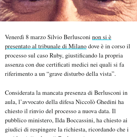
PODCAST
NEWSLETTER
Venerdì 8 marzo Silvio Berlusconi
non si è
presentato al tribunale di Milano
dove è in corso il
I MIEI PREFERITI
processo sul caso Ruby, giustificando la propria
assenza con due certificati medici nei quali si fa
riferimento a un “grave disturbo della vista”.
SHOP
Considerata la mancata presenza di Berlusconi in
CALENDARIO
aula, l’avvocato della difesa Niccolò Ghedini ha
chiesto il rinvio del processo a nuova data. Il
AREA PERSONALE
pubblico ministero, Ilda Boccassini, ha chiesto ai
Area Personale
giudici di respingere la richiesta, ricordando che i
Newsletter