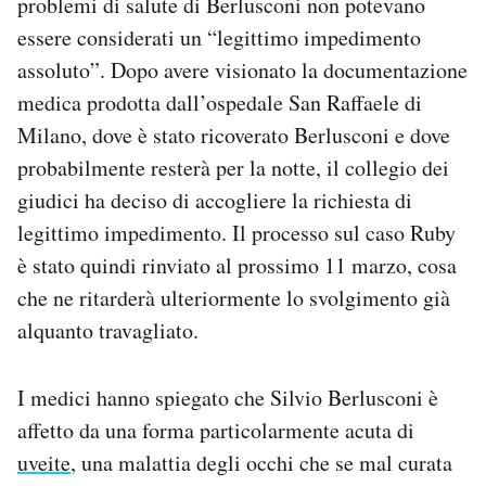
problemi di salute di Berlusconi non potevano
Notifiche mobile
essere considerati un “legittimo impedimento
Regala il Post
assoluto”. Dopo avere visionato la documentazione
Hai bisogno di aiuto?
medica prodotta dall’ospedale San Raffaele di
Esci
Milano, dove è stato ricoverato Berlusconi e dove
probabilmente resterà per la notte, il collegio dei
giudici ha deciso di accogliere la richiesta di
legittimo impedimento. Il processo sul caso Ruby
è stato quindi rinviato al prossimo 11 marzo, cosa
che ne ritarderà ulteriormente lo svolgimento già
alquanto travagliato.
I medici hanno spiegato che Silvio Berlusconi è
affetto da una forma particolarmente acuta di
uveite
, una malattia degli occhi che se mal curata