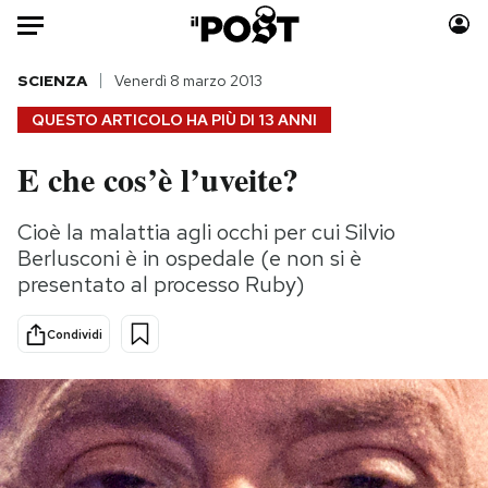
Auto
SCIENZA
Venerdì 8 marzo 2013
QUESTO ARTICOLO HA PIÙ DI
13 ANNI
HOME
E che cos’è l’uveite?
Italia
Moda
Mondo
Libri
Cioè la malattia agli occhi per cui Silvio
Politica
Consumismi
Berlusconi è in ospedale (e non si è
Tecnologia
Storie/Idee
presentato al processo Ruby)
Internet
Ok Boomer!
Condividi
Scienza
Media
Cultura
Europa
Economia
Altrecose
Sport
Mondiali calcio 2026