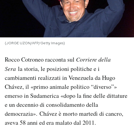
PODCAST
NEWSLETTER
(JORGE UZON/AFP/Getty Images)
I MIEI PREFERITI
Rocco Cotroneo racconta sul
Corriere della
Sera
la storia, le posizioni politiche e i
SHOP
cambiamenti realizzati in Venezuela da Hugo
Chávez, il «primo animale politico “diverso”»
CALENDARIO
emerso in Sudamerica «dopo la fine delle dittature
e un decennio di consolidamento della
AREA PERSONALE
democrazia». Chávez è morto martedì di cancro,
aveva 58 anni ed era malato dal 2011.
Area Personale
Newsletter