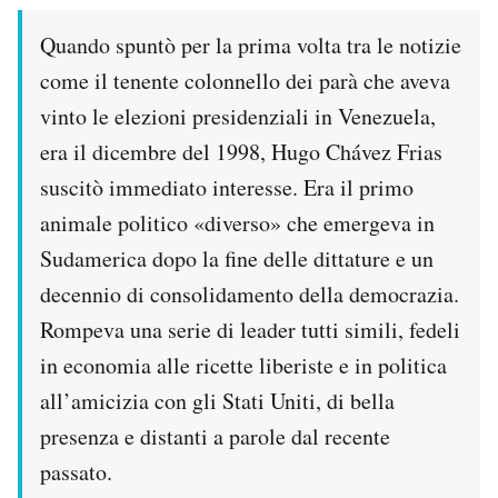
Notifiche mobile
Quando spuntò per la prima volta tra le notizie
Regala il Post
Hai bisogno di aiuto?
come il tenente colonnello dei parà che aveva
Esci
vinto le elezioni presidenziali in Venezuela,
era il dicembre del 1998, Hugo Chávez Frias
suscitò immediato interesse. Era il primo
animale politico «diverso» che emergeva in
Sudamerica dopo la fine delle dittature e un
decennio di consolidamento della democrazia.
Rompeva una serie di leader tutti simili, fedeli
in economia alle ricette liberiste e in politica
all’amicizia con gli Stati Uniti, di bella
presenza e distanti a parole dal recente
passato.