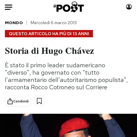
Auto
MONDO
Mercoledì 6 marzo 2013
QUESTO ARTICOLO HA PIÙ DI
13 ANNI
HOME
Storia di Hugo Chávez
Italia
Moda
Mondo
Libri
È stato il primo leader sudamericano
Politica
Consumismi
"diverso", ha governato con "tutto
Tecnologia
Storie/Idee
l'armamentario dell'autoritarismo populista",
racconta Rocco Cotroneo sul Corriere
Internet
Ok Boomer!
Scienza
Media
Condividi
Cultura
Europa
Economia
Altrecose
Sport
Mondiali calcio 2026