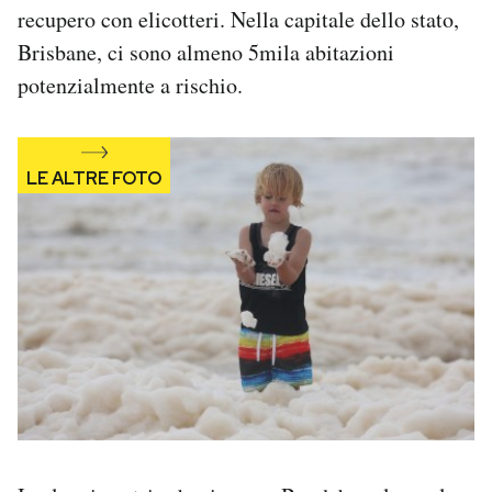
recupero con elicotteri. Nella capitale dello stato,
Notifiche mobile
Regala il Post
Brisbane, ci sono almeno 5mila abitazioni
Hai bisogno di aiuto?
potenzialmente a rischio.
Esci