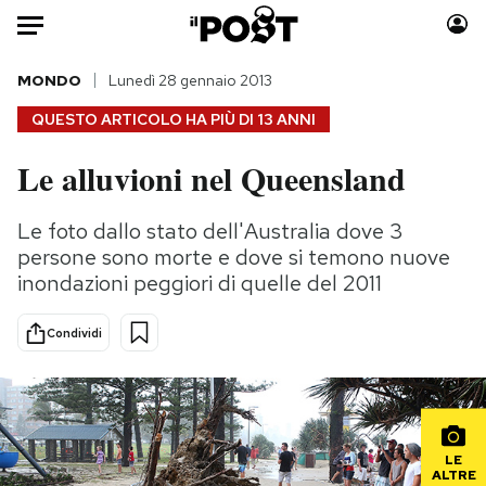
Auto
MONDO
Lunedì 28 gennaio 2013
QUESTO ARTICOLO HA PIÙ DI
13 ANNI
HOME
Le alluvioni nel Queensland
Italia
Moda
Mondo
Libri
Le foto dallo stato dell'Australia dove 3
Politica
Consumismi
persone sono morte e dove si temono nuove
Tecnologia
Storie/Idee
inondazioni peggiori di quelle del 2011
Internet
Ok Boomer!
Condividi
Scienza
Media
Cultura
Europa
Economia
Altrecose
Sport
Mondiali calcio 2026
LE
ALTRE