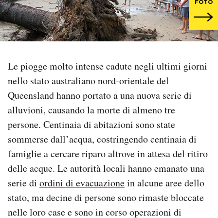
FOTO
PODCAST
NEWSLETTER
Le piogge molto intense cadute negli ultimi giorni
nello stato australiano nord-orientale del
I MIEI PREFERITI
Queensland hanno portato a una nuova serie di
alluvioni, causando la morte di almeno tre
SHOP
persone. Centinaia di abitazioni sono state
sommerse dall’acqua, costringendo centinaia di
CALENDARIO
famiglie a cercare riparo altrove in attesa del ritiro
delle acque. Le autorità locali hanno emanato una
AREA PERSONALE
serie di
ordini di evacuazione
in alcune aree dello
stato, ma decine di persone sono rimaste bloccate
Area Personale
nelle loro case e sono in corso operazioni di
Newsletter