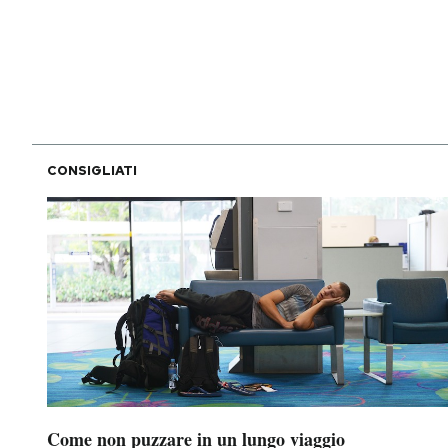
PODCAST
NEWSLETTER
CONSIGLIATI
I MIEI PREFERITI
SHOP
CALENDARIO
AREA PERSONALE
Area Personale
Come non puzzare in un lungo viaggio
Newsletter