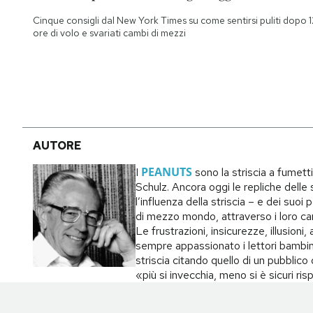
Notifiche mobile
Cinque consigli dal New York Times su come sentirsi puliti dopo 1
Regala il Post
ore di volo e svariati cambi di mezzi
Hai bisogno di aiuto?
Esci
AUTORE
PEANUTS
I
sono la striscia a fumett
Schulz. Ancora oggi le repliche delle s
l’influenza della striscia – e dei suo
di mezzo mondo, attraverso i loro carat
Le frustrazioni, insicurezze, illusion
sempre appassionato i lettori bambin
striscia citando quello di un pubblic
«più si invecchia, meno si è sicuri ri