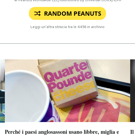
RANDOM PEANUTS
Leggi un'altra striscia tra le
4456
in archivio
Perché i paesi anglosassoni usano libbre, miglia e
Il