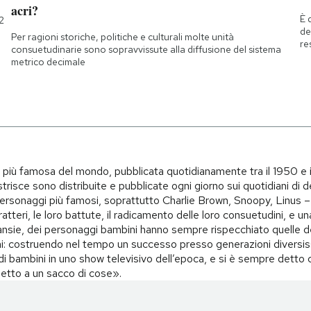
acri?
È 
2
de
Per ragioni storiche, politiche e culturali molte unità
re
consuetudinarie sono sopravvissute alla diffusione del sistema
metrico decimale
i più famosa del mondo, pubblicata quotidianamente tra il 1950 e 
trisce sono distribuite e pubblicate ogni giorno sui quotidiani di d
i personaggi più famosi, soprattutto Charlie Brown, Snoopy, Linus – 
teri, le loro battute, il radicamento delle loro consuetudini, e una 
i, ansie, dei personaggi bambini hanno sempre rispecchiato quelle d
i: costruendo nel tempo un successo presso generazioni diversiss
o di bambini in uno show televisivo dell’epoca, e si è sempre det
spetto a un sacco di cose».