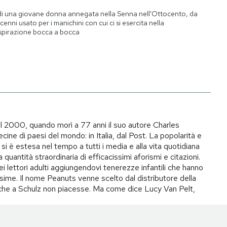
di una giovane donna annegata nella Senna nell'Ottocento, da
cenni usato per i manichini con cui ci si esercita nella
spirazione bocca a bocca
il 2000, quando morì a 77 anni il suo autore Charles
ecine di paesi del mondo: in Italia, dal Post. La popolarità e
si è estesa nel tempo a tutti i media e alla vita quotidiana
quantità straordinaria di efficacissimi aforismi e citazioni.
ei lettori adulti aggiungendovi tenerezze infantili che hanno
ime. Il nome Peanuts venne scelto dal distributore della
to che a Schulz non piacesse. Ma come dice Lucy Van Pelt,