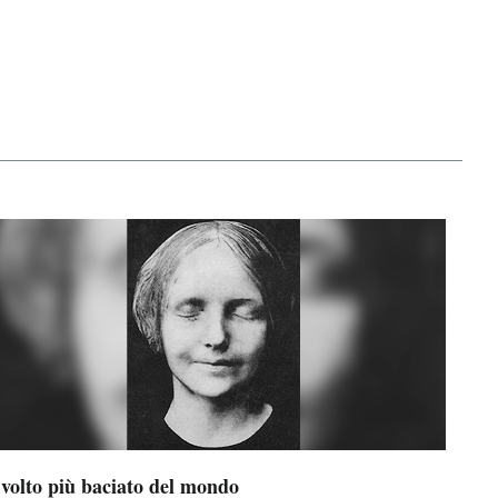
 volto più baciato del mondo