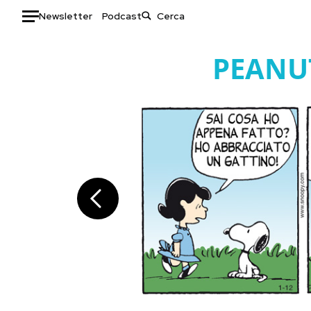
Newsletter
Podcast
Auto
PEANU
HOME
Italia
Moda
Mondo
Libri
Politica
Consumismi
Tecnologia
Storie/Idee
Internet
Ok Boomer!
Scienza
Media
Cultura
Europa
Economia
Altrecose
Sport
Mondiali calcio 2026