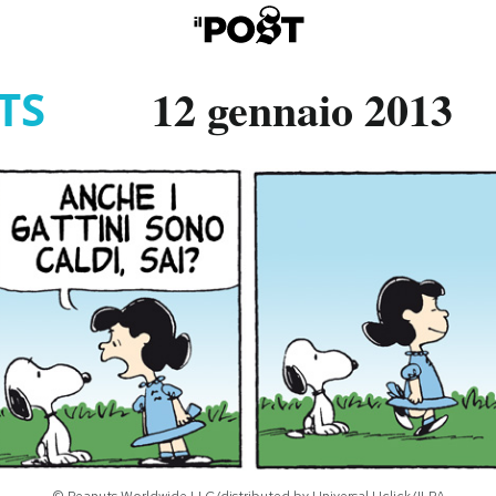
12 gennaio 2013
TS
© Peanuts Worldwide LLC/distributed by Universal Uclick/ILPA