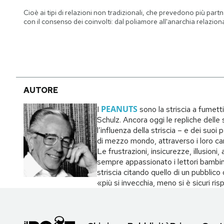
Notifiche mobile
Cioè ai tipi di relazioni non tradizionali, che prevedono più part
Regala il Post
con il consenso dei coinvolti: dal poliamore all'anarchia relazion
Hai bisogno di aiuto?
Esci
AUTORE
PEANUTS
I
sono la striscia a fumett
Schulz. Ancora oggi le repliche delle s
l’influenza della striscia – e dei suo
di mezzo mondo, attraverso i loro carat
Le frustrazioni, insicurezze, illusion
sempre appassionato i lettori bambin
striscia citando quello di un pubblic
«più si invecchia, meno si è sicuri ri