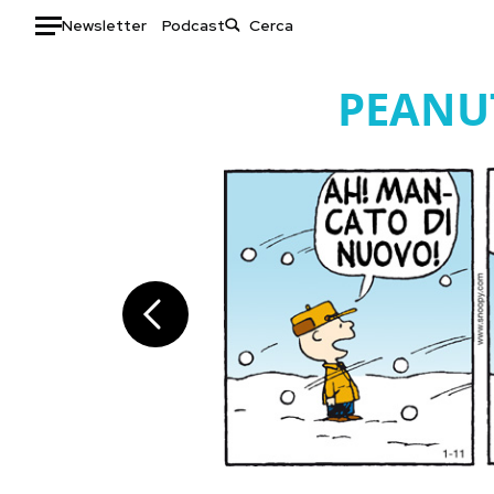
Newsletter
Podcast
Auto
PEANU
HOME
Italia
Moda
Mondo
Libri
Politica
Consumismi
Tecnologia
Storie/Idee
Internet
Ok Boomer!
Scienza
Media
Cultura
Europa
Economia
Altrecose
Sport
Mondiali calcio 2026