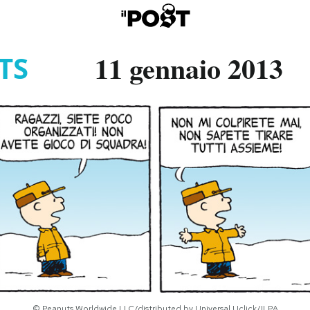
11 gennaio 2013
TS
© Peanuts Worldwide LLC/distributed by Universal Uclick/ILPA