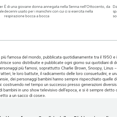
ner
È di una giovane donna annegata nella Senna nell'Ottocento, da
Da
ale
decenni usato per i manichini con cui ci si esercita nella
sp
respirazione bocca a bocca
so
i più famosa del mondo, pubblicata quotidianamente tra il 1950 e 
trisce sono distribuite e pubblicate ogni giorno sui quotidiani di d
i personaggi più famosi, soprattutto Charlie Brown, Snoopy, Linus – 
teri, le loro battute, il radicamento delle loro consuetudini, e una 
i, ansie, dei personaggi bambini hanno sempre rispecchiato quelle d
i: costruendo nel tempo un successo presso generazioni diversiss
o di bambini in uno show televisivo dell’epoca, e si è sempre det
spetto a un sacco di cose».