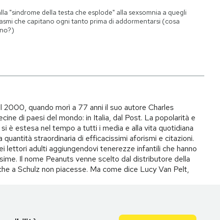
lla "sindrome della testa che esplode" alla sexsomnia a quegli
asmi che capitano ogni tanto prima di addormentarsi (cosa
no?)
il 2000, quando morì a 77 anni il suo autore Charles
ecine di paesi del mondo: in Italia, dal Post. La popolarità e
si è estesa nel tempo a tutti i media e alla vita quotidiana
quantità straordinaria di efficacissimi aforismi e citazioni.
ei lettori adulti aggiungendovi tenerezze infantili che hanno
ime. Il nome Peanuts venne scelto dal distributore della
to che a Schulz non piacesse. Ma come dice Lucy Van Pelt,