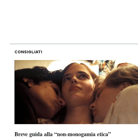
PODCAST
NEWSLETTER
CONSIGLIATI
I MIEI PREFERITI
SHOP
CALENDARIO
AREA PERSONALE
Area Personale
Breve guida alla “non-monogamia etica”
Newsletter