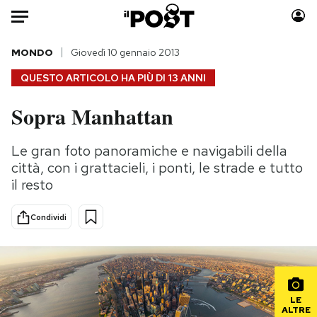
Auto
MONDO
Giovedì 10 gennaio 2013
QUESTO ARTICOLO HA PIÙ DI
13 ANNI
HOME
Sopra Manhattan
Italia
Moda
Mondo
Libri
Le gran foto panoramiche e navigabili della
Politica
Consumismi
città, con i grattacieli, i ponti, le strade e tutto
Tecnologia
Storie/Idee
il resto
Internet
Ok Boomer!
Condividi
Scienza
Media
Cultura
Europa
Economia
Altrecose
Sport
Mondiali calcio 2026
LE
ALTRE