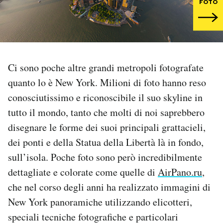
FOTO
PODCAST
NEWSLETTER
Ci sono poche altre grandi metropoli fotografate
quanto lo è New York. Milioni di foto hanno reso
I MIEI PREFERITI
conosciutissimo e riconoscibile il suo skyline in
tutto il mondo, tanto che molti di noi saprebbero
SHOP
disegnare le forme dei suoi principali grattacieli,
dei ponti e della Statua della Libertà là in fondo,
CALENDARIO
sull’isola. Poche foto sono però incredibilmente
dettagliate e colorate come quelle di
AirPano.ru
,
AREA PERSONALE
che nel corso degli anni ha realizzato immagini di
New York panoramiche utilizzando elicotteri,
Area Personale
speciali tecniche fotografiche e particolari
Newsletter