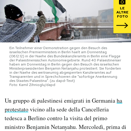
LE
PODCAST
ALTRE
FOTO
NEWSLETTER
Ein Teilnehmer einer Demonstration gegen den Besuch des
I MIEI PREFERITI
israelischen Premierministers in Berlin haelt am Donnerstag
(06.12.12) in der Naehe des Bundeskanzleramts in Berlin eine Flagge
der Palaestinensischen Autonomiegebiete. Rund 40 Palaestinenser
haben am Donnerstag in Berlin gegen den Besuch des israelischen
Ministerpraesidenten Benjamin Netanjahu protestiert. Sie forderten
SHOP
in der Naehe des weitraeumig abgesperrten Kanzleramtes auf
Transparenten und in Sprechchoeren die “sofortige Anerkennung
des Staates Palaestina”. (zu dapd-Text)
Foto: Kamil Zihnioglu/dapd
CALENDARIO
Un gruppo di palestinesi emigrati in Germania
ha
AREA PERSONALE
protestato
vicino alla sede della Cancelleria
tedesca a Berlino contro la visita del primo
Area Personale
ministro Benjamin Netanyahu. Mercoledì, prima di
Newsletter