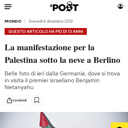
Auto
MONDO
Giovedì 6 dicembre 2012
QUESTO ARTICOLO HA PIÙ DI
13 ANNI
HOME
La manifestazione per la
Italia
Moda
Palestina sotto la neve a Berlino
Mondo
Libri
Politica
Consumismi
Belle foto di ieri dalla Germania, dove si trova
Tecnologia
Storie/Idee
in visita il premier israeliano Benjamin
Internet
Ok Boomer!
Netanyahu
Scienza
Media
Cultura
Europa
Condividi
Economia
Altrecose
Sport
Mondiali calcio 2026