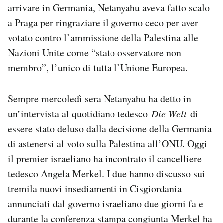
arrivare in Germania, Netanyahu aveva fatto scalo
Notifiche mobile
a Praga per ringraziare il governo ceco per aver
Regala il Post
Hai bisogno di aiuto?
votato contro l’ammissione della Palestina alle
Esci
Nazioni Unite come “stato osservatore non
membro”, l’unico di tutta l’Unione Europea.
Sempre mercoledì sera Netanyahu ha detto in
un’intervista al quotidiano tedesco
Die Welt
di
essere stato deluso dalla decisione della Germania
di astenersi al voto sulla Palestina all’ONU. Oggi
il premier israeliano ha incontrato il cancelliere
tedesco Angela Merkel. I due hanno discusso sui
tremila nuovi insediamenti in Cisgiordania
annunciati dal governo israeliano due giorni fa e
durante la conferenza stampa congiunta Merkel ha