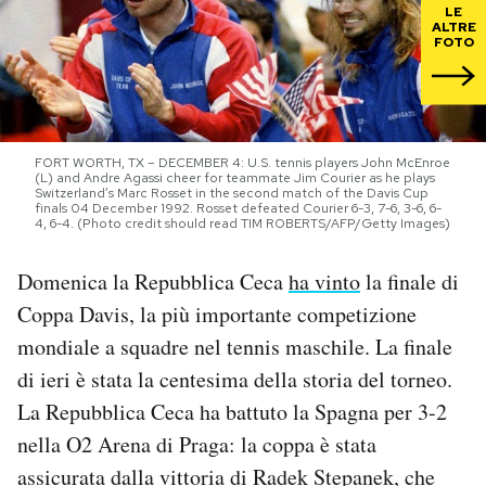
LE
ALTRE
FOTO
PODCAST
NEWSLETTER
FORT WORTH, TX – DECEMBER 4: U.S. tennis players John McEnroe
(L) and Andre Agassi cheer for teammate Jim Courier as he plays
I MIEI PREFERITI
Switzerland’s Marc Rosset in the second match of the Davis Cup
finals 04 December 1992. Rosset defeated Courier 6-3, 7-6, 3-6, 6-
4, 6-4. (Photo credit should read TIM ROBERTS/AFP/Getty Images)
SHOP
Domenica la Repubblica Ceca
ha vinto
la finale di
Coppa Davis, la più importante competizione
CALENDARIO
mondiale a squadre nel tennis maschile. La finale
di ieri è stata la centesima della storia del torneo.
AREA PERSONALE
La Repubblica Ceca ha battuto la Spagna per 3-2
nella O2 Arena di Praga: la coppa è stata
Area Personale
assicurata dalla vittoria di Radek Stepanek, che
Newsletter