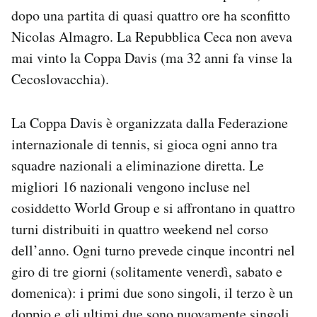
Notifiche mobile
dopo una partita di quasi quattro ore ha sconfitto
Regala il Post
Nicolas Almagro. La Repubblica Ceca non aveva
Hai bisogno di aiuto?
mai vinto la Coppa Davis (ma 32 anni fa vinse la
Esci
Cecoslovacchia).
La Coppa Davis è organizzata dalla Federazione
internazionale di tennis, si gioca ogni anno tra
squadre nazionali a eliminazione diretta. Le
migliori 16 nazionali vengono incluse nel
cosiddetto World Group e si affrontano in quattro
turni distribuiti in quattro weekend nel corso
dell’anno. Ogni turno prevede cinque incontri nel
giro di tre giorni (solitamente venerdì, sabato e
domenica): i primi due sono singoli, il terzo è un
doppio e gli ultimi due sono nuovamente singoli.