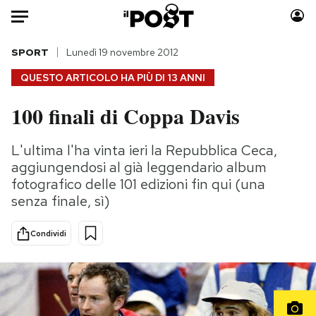
Auto
SPORT
Lunedì 19 novembre 2012
QUESTO ARTICOLO HA PIÙ DI
13 ANNI
HOME
100 finali di Coppa Davis
Italia
Moda
Mondo
Libri
L'ultima l'ha vinta ieri la Repubblica Ceca,
Politica
Consumismi
aggiungendosi al già leggendario album
Tecnologia
Storie/Idee
fotografico delle 101 edizioni fin qui (una
senza finale, sì)
Internet
Ok Boomer!
Scienza
Media
Condividi
Cultura
Europa
Economia
Altrecose
Sport
Mondiali calcio 2026