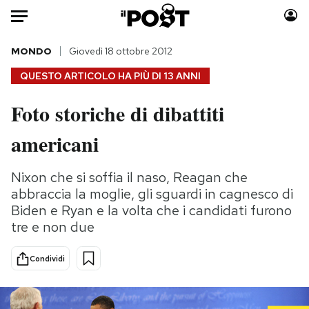
Auto
MONDO
Giovedì 18 ottobre 2012
QUESTO ARTICOLO HA PIÙ DI
13 ANNI
HOME
Foto storiche di dibattiti
Italia
Moda
americani
Mondo
Libri
Politica
Consumismi
Nixon che si soffia il naso, Reagan che
Tecnologia
Storie/Idee
abbraccia la moglie, gli sguardi in cagnesco di
Internet
Ok Boomer!
Biden e Ryan e la volta che i candidati furono
Scienza
Media
tre e non due
Cultura
Europa
Economia
Altrecose
Condividi
Sport
Mondiali calcio 2026