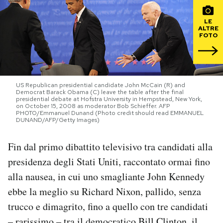
PODCAST
LE
ALTRE
FOTO
NEWSLETTER
US Republican presidential candidate John McCain (R) and
I MIEI PREFERITI
Democrat Barack Obama (C) leave the table after the final
presidential debate at Hofstra University in Hempstead, New York,
on October 15, 2008 as moderator Bob Schieffer. AFP
PHOTO/Emmanuel Dunand (Photo credit should read EMMANUEL
SHOP
DUNAND/AFP/Getty Images)
Fin dal primo dibattito televisivo tra candidati alla
CALENDARIO
presidenza degli Stati Uniti, raccontato ormai fino
alla nausea, in cui uno smagliante John Kennedy
AREA PERSONALE
ebbe la meglio su Richard Nixon, pallido, senza
trucco e dimagrito, fino a quello con tre candidati
Area Personale
Newsletter
– rarissimo – tra il democratico Bill Clinton, il