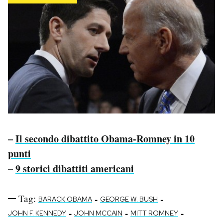
–
Il secondo dibattito Obama-Romney in 10
punti
–
9 storici dibattiti americani
Tag:
-
-
BARACK OBAMA
GEORGE W. BUSH
-
-
-
JOHN F. KENNEDY
JOHN MCCAIN
MITT ROMNEY