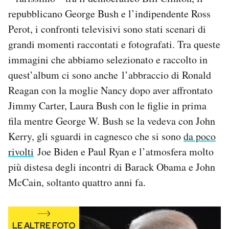
Notifiche mobile
repubblicano George Bush e l’indipendente Ross
Regala il Post
Perot, i confronti televisivi sono stati scenari di
Hai bisogno di aiuto?
grandi momenti raccontati e fotografati. Tra queste
Esci
immagini che abbiamo selezionato e raccolto in
quest’album ci sono anche l’abbraccio di Ronald
Reagan con la moglie Nancy dopo aver affrontato
Jimmy Carter, Laura Bush con le figlie in prima
fila mentre George W. Bush se la vedeva con John
Kerry, gli sguardi in cagnesco che si sono
da poco
rivolti
Joe Biden e Paul Ryan e l’atmosfera molto
più distesa degli incontri di Barack Obama e John
McCain, soltanto quattro anni fa.