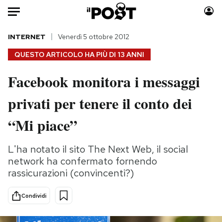
Auto
INTERNET
Venerdì 5 ottobre 2012
QUESTO ARTICOLO HA PIÙ DI
13 ANNI
HOME
Facebook monitora i messaggi
Italia
Moda
privati per tenere il conto dei
Mondo
Libri
Politica
Consumismi
“Mi piace”
Tecnologia
Storie/Idee
Internet
Ok Boomer!
L'ha notato il sito The Next Web, il social
Scienza
Media
network ha confermato fornendo
Cultura
Europa
rassicurazioni (convincenti?)
Economia
Altrecose
Condividi
Sport
Mondiali calcio 2026