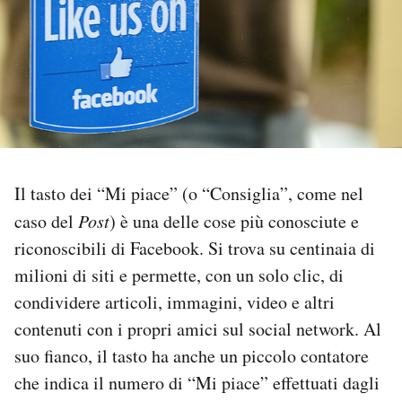
PODCAST
NEWSLETTER
I MIEI PREFERITI
Il tasto dei “Mi piace” (o “Consiglia”, come nel
SHOP
caso del
Post
) è una delle cose più conosciute e
riconoscibili di Facebook. Si trova su centinaia di
milioni di siti e permette, con un solo clic, di
CALENDARIO
condividere articoli, immagini, video e altri
contenuti con i propri amici sul social network. Al
AREA PERSONALE
suo fianco, il tasto ha anche un piccolo contatore
Area Personale
che indica il numero di “Mi piace” effettuati dagli
Newsletter