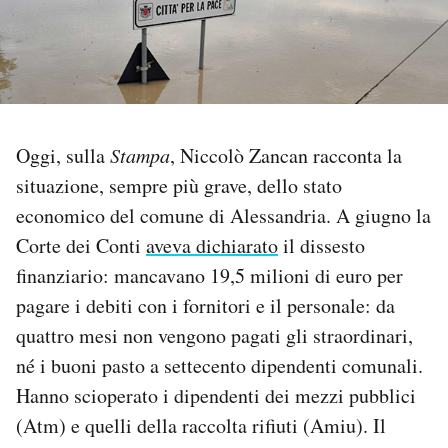
PODCAST
NEWSLETTER
Oggi, sulla
Stampa
, Niccolò Zancan racconta la
I MIEI PREFERITI
situazione, sempre più grave, dello stato
economico del comune di Alessandria. A giugno la
SHOP
Corte dei Conti
aveva dichiarato
il dissesto
finanziario: mancavano 19,5 milioni di euro per
pagare i debiti con i fornitori e il personale: da
CALENDARIO
quattro mesi non vengono pagati gli straordinari,
né i buoni pasto a settecento dipendenti comunali.
AREA PERSONALE
Hanno scioperato i dipendenti dei mezzi pubblici
Area Personale
(Atm) e quelli della raccolta rifiuti (Amiu). Il
Newsletter