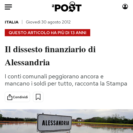
Auto
ITALIA
Giovedì 30 agosto 2012
QUESTO ARTICOLO HA PIÙ DI
13 ANNI
HOME
Il dissesto finanziario di
Italia
Moda
Alessandria
Mondo
Libri
Politica
Consumismi
I conti comunali peggiorano ancora e
Tecnologia
Storie/Idee
mancano i soldi per tutto, racconta la Stampa
Internet
Ok Boomer!
Scienza
Media
Condividi
Cultura
Europa
Economia
Altrecose
Sport
Mondiali calcio 2026