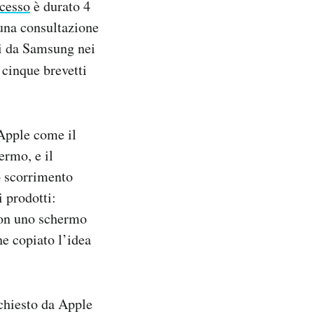
cesso
è durato 4
 una consultazione
ati da Samsung nei
 cinque brevetti
 Apple come il
ermo, e il
o scorrimento
i prodotti:
con uno schermo
he copiato l’idea
 chiesto da Apple