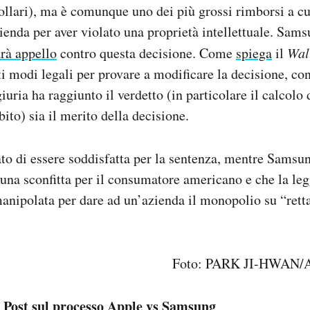
dollari), ma è comunque uno dei più grossi rimborsi a cu
enda per aver violato una proprietà intellettuale. Sams
arà appello
contro questa decisione. Come
spiega
il
Wal
ti modi legali per provare a modificare la decisione, con
uria ha raggiunto il verdetto (in particolare il calcolo
ito) sia il merito della decisione.
to di essere soddisfatta per la sentenza, mentre Samsun
 una sconfitta per il consumatore americano e che la legg
manipolata per dare ad un’azienda il monopolio su “rett
Foto: PARK JI-HWAN/A
el Post sul processo Apple vs Samsung