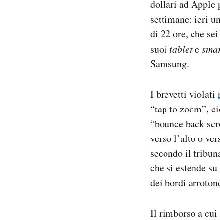
dollari ad Apple 
Notifiche mobile
settimane: ieri u
Regala il Post
di 22 ore, che se
Hai bisogno di aiuto?
Esci
suoi
tablet
e
sma
Samsung.
I brevetti violati
“tap to zoom”, ci
“bounce back scro
verso l’alto o ver
secondo il tribu
che si estende su
dei bordi arrotond
Il rimborso a cui