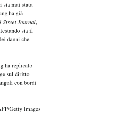
i sia mai stata
ung ha già
l Street Journal
,
testando sia il
 dei danni che
g ha replicato
e sul diritto
angoli con bordi
FP/Getty Images