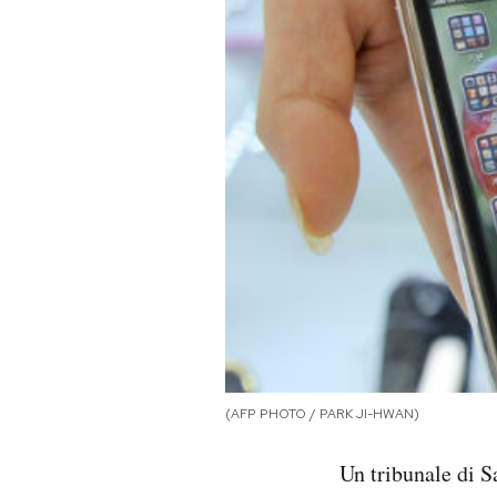
PODCAST
NEWSLETTER
I MIEI PREFERITI
SHOP
CALENDARIO
AREA PERSONALE
(AFP PHOTO / PARK JI-HWAN)
Area Personale
Un tribunale di S
Newsletter