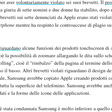
per aver
volontariamente violato
sei suoi brevetti. Il
pro
na giuria di sette uomini e due donne ha stabilito, dopo
i brevetti sui sette denunciati da Apple erano stati viol
rtphone
mentre ha respinto le controaccuse di plagio su
riguardano
alcune funzioni dei prodotti touchscreen di
oè la possibilità di zoomare allargando le dita sullo sch
lling”, cioè il “rimbalzo” della pagina al termine dell
so il basso. Altri brevetti violati riguardano il design de
nale, Samsung avrebbe copiato Apple creando prodotti 
 tutta la superficie del telefonino. Samsung avrebbe anc
ati e la forme delle icone delle applicazioni.
 è stata condannata Samsung è molto inferiore a quello