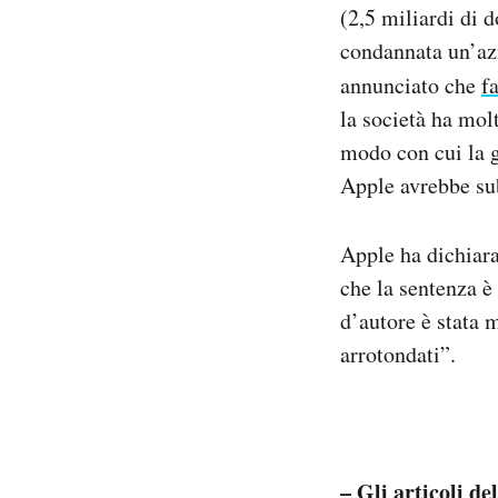
(2,5 miliardi di 
condannata un’azi
annunciato che
f
la società ha mol
modo con cui la gi
Apple avrebbe sub
Apple ha dichiara
che la sentenza è
d’autore è stata 
arrotondati”.
–
Gli articoli d