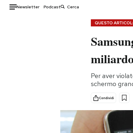
Newsletter
Podcast
Auto
QUESTO ARTICOLO
Samsung
HOME
Italia
Moda
miliardo
Mondo
Libri
Politica
Consumismi
Per aver violat
Tecnologia
Storie/Idee
schermo grande
Internet
Ok Boomer!
Scienza
Media
Condividi
Cultura
Europa
Economia
Altrecose
Sport
Mondiali calcio 2026