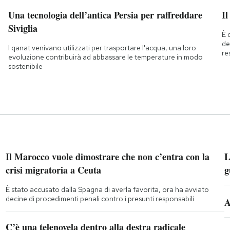
Una tecnologia dell’antica Persia per raffreddare
Il
Siviglia
È 
de
I qanat venivano utilizzati per trasportare l'acqua, una loro
re
evoluzione contribuirà ad abbassare le temperature in modo
sostenibile
Il Marocco vuole dimostrare che non c’entra con la
L
crisi migratoria a Ceuta
g
È stato accusato dalla Spagna di averla favorita, ora ha avviato
decine di procedimenti penali contro i presunti responsabili
A
C’è una telenovela dentro alla destra radicale