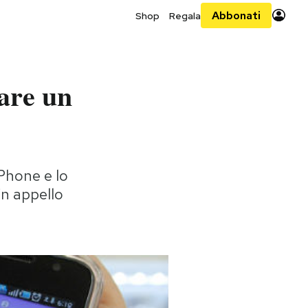
Abbonati
Shop
Regala
are un
iPhone e lo
in appello