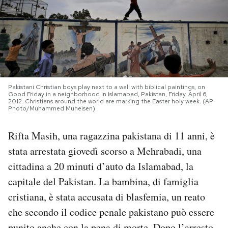
PODCAST
NEWSLETTER
Pakistani Christian boys play next to a wall with biblical paintings, on
I MIEI PREFERITI
Good Friday in a neighborhood in Islamabad, Pakistan, Friday, April 6,
2012. Christians around the world are marking the Easter holy week. (AP
Photo/Muhammed Muheisen)
SHOP
Rifta Masih, una ragazzina pakistana di 11 anni, è
stata arrestata giovedì scorso a Mehrabadi, una
CALENDARIO
cittadina a 20 minuti d’auto da Islamabad, la
capitale del Pakistan. La bambina, di famiglia
AREA PERSONALE
cristiana, è stata accusata di blasfemia, un reato
Area Personale
che secondo il codice penale pakistano può essere
Newsletter
punito anche con la pena di morte. Dopo l’arresto