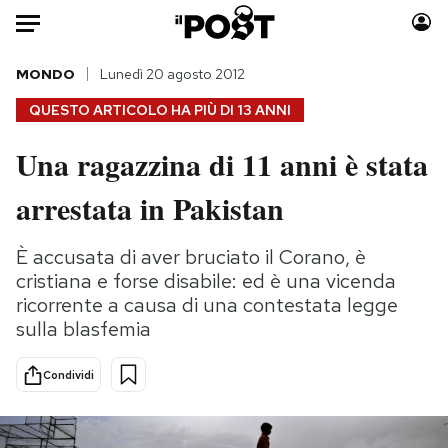
Auto
MONDO
Lunedì 20 agosto 2012
QUESTO ARTICOLO HA PIÙ DI
13 ANNI
HOME
Una ragazzina di 11 anni è stata
Italia
Moda
arrestata in Pakistan
Mondo
Libri
Politica
Consumismi
È accusata di aver bruciato il Corano, è
Tecnologia
Storie/Idee
cristiana e forse disabile: ed è una vicenda
Internet
Ok Boomer!
ricorrente a causa di una contestata legge
Scienza
Media
sulla blasfemia
Cultura
Europa
Economia
Altrecose
Condividi
Sport
Mondiali calcio 2026