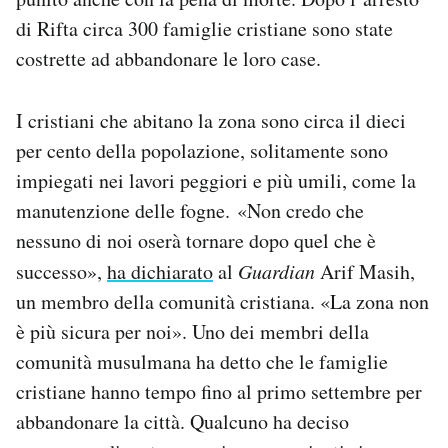
Notifiche mobile
di Rifta circa 300 famiglie cristiane sono state
Regala il Post
costrette ad abbandonare le loro case.
Hai bisogno di aiuto?
Esci
I cristiani che abitano la zona sono circa il dieci
per cento della popolazione, solitamente sono
impiegati nei lavori peggiori e più umili, come la
manutenzione delle fogne. «Non credo che
nessuno di noi oserà tornare dopo quel che è
successo»,
ha dichiarato
al
Guardian
Arif Masih,
un membro della comunità cristiana. «La zona non
è più sicura per noi». Uno dei membri della
comunità musulmana ha detto che le famiglie
cristiane hanno tempo fino al primo settembre per
abbandonare la città. Qualcuno ha deciso