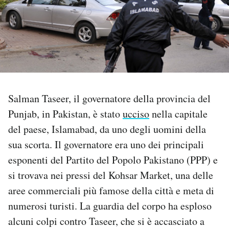
PODCAST
NEWSLETTER
I MIEI PREFERITI
Salman Taseer, il governatore della provincia del
Punjab, in Pakistan, è stato
ucciso
nella capitale
SHOP
del paese, Islamabad, da uno degli uomini della
sua scorta. Il governatore era uno dei principali
CALENDARIO
esponenti del Partito del Popolo Pakistano (PPP) e
si trovava nei pressi del Kohsar Market, una delle
aree commerciali più famose della città e meta di
AREA PERSONALE
numerosi turisti. La guardia del corpo ha esploso
Area Personale
alcuni colpi contro Taseer, che si è accasciato a
Newsletter