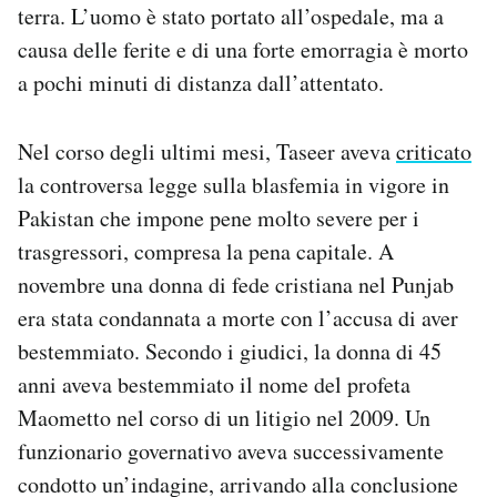
terra. L’uomo è stato portato all’ospedale, ma a
Notifiche mobile
causa delle ferite e di una forte emorragia è morto
Regala il Post
Hai bisogno di aiuto?
a pochi minuti di distanza dall’attentato.
Esci
Nel corso degli ultimi mesi, Taseer aveva
criticato
la controversa legge sulla blasfemia in vigore in
Pakistan che impone pene molto severe per i
trasgressori, compresa la pena capitale. A
novembre una donna di fede cristiana nel Punjab
era stata condannata a morte con l’accusa di aver
bestemmiato. Secondo i giudici, la donna di 45
anni aveva bestemmiato il nome del profeta
Maometto nel corso di un litigio nel 2009. Un
funzionario governativo aveva successivamente
condotto un’indagine, arrivando alla conclusione