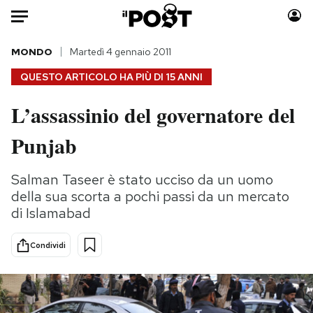
Auto
MONDO
Martedì 4 gennaio 2011
QUESTO ARTICOLO HA PIÙ DI
15 ANNI
HOME
L’assassinio del governatore del
Italia
Moda
Punjab
Mondo
Libri
Politica
Consumismi
Salman Taseer è stato ucciso da un uomo
Tecnologia
Storie/Idee
della sua scorta a pochi passi da un mercato
Internet
Ok Boomer!
di Islamabad
Scienza
Media
Cultura
Europa
Condividi
Economia
Altrecose
Sport
Mondiali calcio 2026