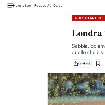
Newsletter
Podcast
Auto
QUESTO ARTICOLO
Londra 2
HOME
Italia
Moda
Sabbia, polemi
Mondo
Libri
quello che è su
Politica
Consumismi
Tecnologia
Storie/Idee
Condividi
Internet
Ok Boomer!
Scienza
Media
Cultura
Europa
Economia
Altrecose
Sport
Mondiali calcio 2026