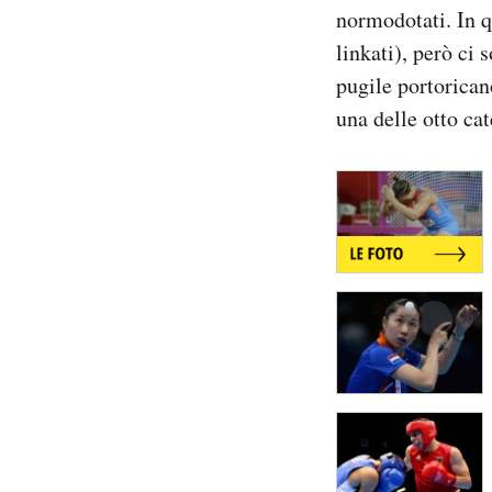
normodotati. In q
Notifiche mobile
Regala il Post
linkati), però ci 
Hai bisogno di aiuto?
pugile portorican
Esci
una delle otto ca