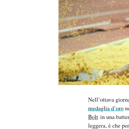
PODCAST
NEWSLETTER
I MIEI PREFERITI
SHOP
CALENDARIO
Nell’ottava giorn
AREA PERSONALE
medaglia d’oro
ne
Bolt
in una batter
Area Personale
leggera, è che pe
Newsletter