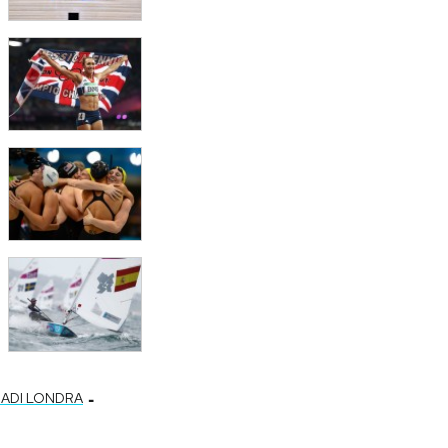
-
IADI LONDRA