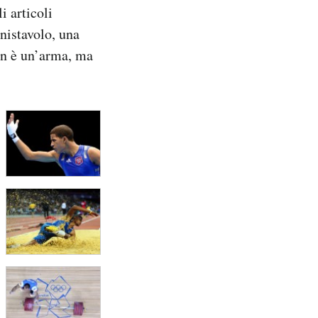
i articoli
nnistavolo, una
on è un’arma, ma