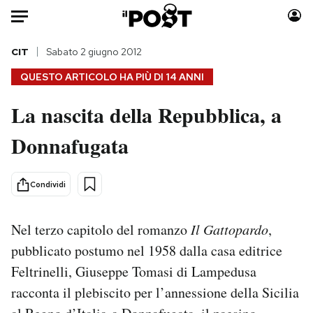
Auto
CIT
Sabato 2 giugno 2012
QUESTO ARTICOLO HA PIÙ DI
14 ANNI
HOME
La nascita della Repubblica, a
Italia
Moda
Donnafugata
Mondo
Libri
Politica
Consumismi
Tecnologia
Storie/Idee
Condividi
Internet
Ok Boomer!
Scienza
Media
Nel terzo capitolo del romanzo
Il Gattopardo
,
Cultura
Europa
pubblicato postumo nel 1958 dalla casa editrice
Economia
Altrecose
Feltrinelli, Giuseppe Tomasi di Lampedusa
Sport
Mondiali calcio 2026
racconta il plebiscito per l’annessione della Sicilia