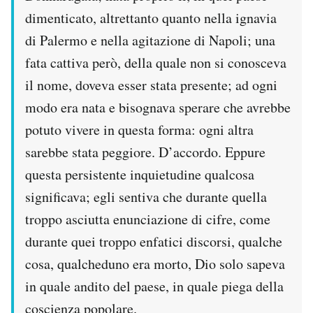
Notifiche mobile
dimenticato, altrettanto quanto nella ignavia
Regala il Post
di Palermo e nella agitazione di Napoli; una
Hai bisogno di aiuto?
fata cattiva però, della quale non si conosceva
Esci
il nome, doveva esser stata presente; ad ogni
modo era nata e bisognava sperare che avrebbe
potuto vivere in questa forma: ogni altra
sarebbe stata peggiore. D’accordo. Eppure
questa persistente inquietudine qualcosa
significava; egli sentiva che durante quella
troppo asciutta enunciazione di cifre, come
durante quei troppo enfatici discorsi, qualche
cosa, qualcheduno era morto, Dio solo sapeva
in quale andito del paese, in quale piega della
coscienza popolare.