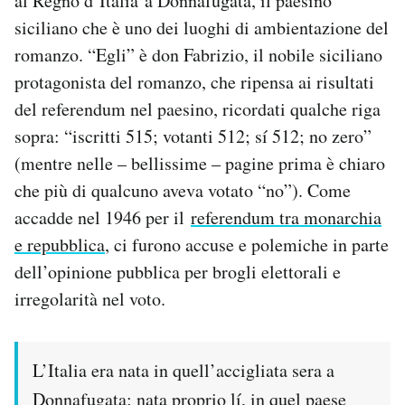
al Regno d’Italia a Donnafugata, il paesino
siciliano che è uno dei luoghi di ambientazione del
PODCAST
romanzo. “Egli” è don Fabrizio, il nobile siciliano
protagonista del romanzo, che ripensa ai risultati
NEWSLETTER
del referendum nel paesino, ricordati qualche riga
sopra: “iscritti 515; votanti 512; sí 512; no zero”
I MIEI PREFERITI
(mentre nelle – bellissime – pagine prima è chiaro
che più di qualcuno aveva votato “no”). Come
accadde nel 1946 per il
referendum tra monarchia
SHOP
e repubblica
, ci furono accuse e polemiche in parte
dell’opinione pubblica per brogli elettorali e
CALENDARIO
irregolarità nel voto.
AREA PERSONALE
L’Italia era nata in quell’accigliata sera a
Area Personale
Donnafugata; nata proprio lí, in quel paese
Newsletter