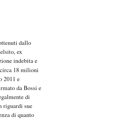
ottenuti dallo
elsito, ex
zione indebita e
i circa 18 milioni
to 2011 e
firmato da Bossi e
legalmente di
n riguardi sue
renza di quanto