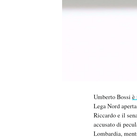
PODCAST
NEWSLETTER
I MIEI PREFERITI
SHOP
CALENDARIO
Umberto Bossi
è
Lega Nord aperta
AREA PERSONALE
Riccardo e il sen
accusato di pecu
Area Personale
Lombardia, mentr
Newsletter