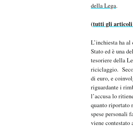
della Lega
.
Notifiche mobile
Regala il Post
Hai bisogno di aiuto?
(
tutti gli articol
Esci
L’inchiesta ha al 
Stato ed è una de
tesoriere della Le
riciclaggio. Seco
di euro, e coinvo
riguardante i rimb
l’accusa lo ritie
quanto riportato 
spese personali fa
viene contestato a