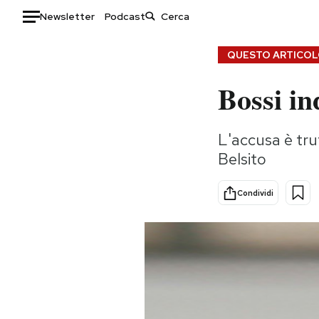
Newsletter
Podcast
Auto
QUESTO ARTICOLO
Bossi i
HOME
Italia
Moda
L'accusa è truf
Mondo
Libri
Belsito
Politica
Consumismi
Tecnologia
Storie/Idee
Condividi
Internet
Ok Boomer!
Scienza
Media
Cultura
Europa
Economia
Altrecose
Sport
Mondiali calcio 2026