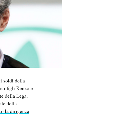
i soldi della
 i figli Renzo e
te della Lega,
ale della
to la dirigenza