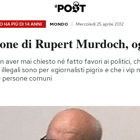
 HA PIÙ DI
14 ANNI
MONDO
Mercoledì 25 aprile 2012
ione di Rupert Murdoch, o
 aver mai chiesto né fatto favori ai politici, c
 illegali sono per «giornalisti pigri» e che i vi
le persone comuni