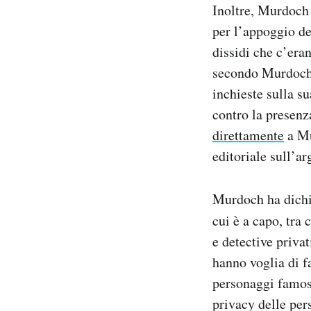
Inoltre, Murdoch 
per l’appoggio de
dissidi che c’era
secondo Murdoc
inchieste sulla s
contro la presenz
direttamente
a Mu
editoriale sull’a
Murdoch ha dichia
cui è a capo, tra 
e detective privat
hanno voglia di f
personaggi famosi
privacy delle per