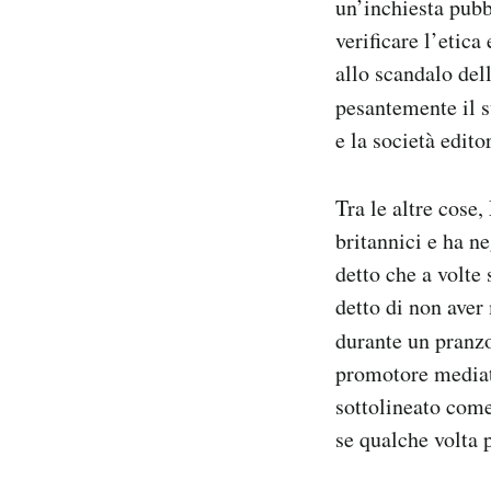
un’inchiesta pubb
Notifiche mobile
verificare l’etic
Regala il Post
allo scandalo del
Hai bisogno di aiuto?
pesantemente il 
Esci
e la società edit
Tra le altre cose,
britannici e ha n
detto che a volte
detto di non aver
durante un pranzo
promotore mediat
sottolineato come
se qualche volta 