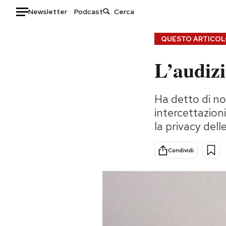
Newsletter
Podcast
Auto
QUESTO ARTICOLO
L’audiz
HOME
Italia
Moda
Ha detto di non
Mondo
Libri
intercettazioni
Politica
Consumismi
la privacy del
Tecnologia
Storie/Idee
Internet
Ok Boomer!
Condividi
Scienza
Media
Cultura
Europa
Economia
Altrecose
Sport
Mondiali calcio 2026