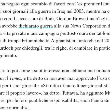
ha negato ogni scambio di favori con l’ex premier labu
i suoi giornali alla guerra in Iraq nel 2003, mentre ha 
no con il successore di Blair, Gordon Brown (anch’egli l
h avrebbe
dichiarato guerra
alla sua News Corporation 
ua vita privata e una campagna piuttosto dura dei tablo
a di truppe britanniche in Afghanistan, tanto che nel 
rdoch per chiedergli, tra le righe, di cambiare in pratic
rgomento.
rato poi come i suoi interessi non abbiano mai influenz
cui il
Times
, e ha detto di non aver mai approvato l’uso d
i per i suoi giornali: «Si tratta di metodi per giornalisti
are il proprio lavoro», ha detto. Tuttavia, ha aggiunto M
», per le loro pubbliche responsabilità, «non hanno diri
sone normali».