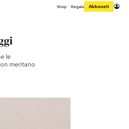
Abbonati
Shop
Regala
ggi
he le
p non meritano