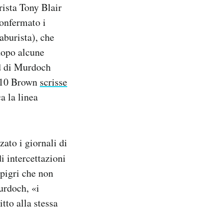
rista Tony Blair
confermato i
aburista), che
dopo alcune
id di Murdoch
2010 Brown
scrisse
a la linea
ato i giornali di
i intercettazioni
 pigri che non
urdoch, «i
tto alla stessa