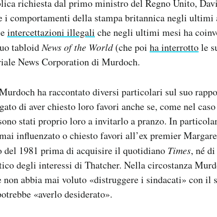
lica richiesta dal primo ministro del Regno Unito, Da
a e i comportamenti della stampa britannica negli ultimi 
le
intercettazioni illegali
che negli ultimi mesi ha coinv
suo tabloid
News of the World
(che poi
ha interrotto
le s
oriale News Corporation di Murdoch.
 Murdoch ha raccontato diversi particolari sul suo rappor
egato di aver chiesto loro favori anche se, come nel cas
 sono stati proprio loro a invitarlo a pranzo. In partico
 mai influenzato o chiesto favori all’ex premier Margar
 del 1981 prima di acquisire il quotidiano
Times
, né di
ico degli interessi di Thatcher. Nella circostanza Mur
 non abbia mai voluto «distruggere i sindacati» con il 
potrebbe «averlo desiderato».