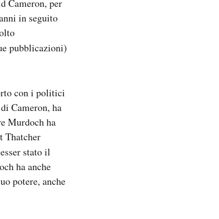
vid Cameron, per
anni in seguito
olto
ue pubblicazioni)
to con i politici
o di Cameron, ha
lare Murdoch ha
et Thatcher
 esser stato il
doch ha anche
suo potere, anche