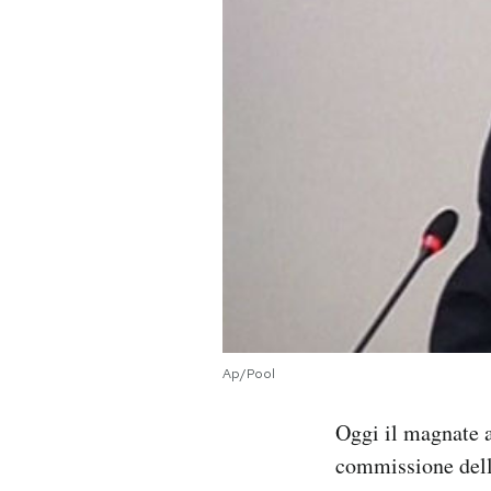
PODCAST
NEWSLETTER
I MIEI PREFERITI
SHOP
CALENDARIO
Ap/Pool
AREA PERSONALE
Oggi il magnate 
Area Personale
commissione della
Newsletter