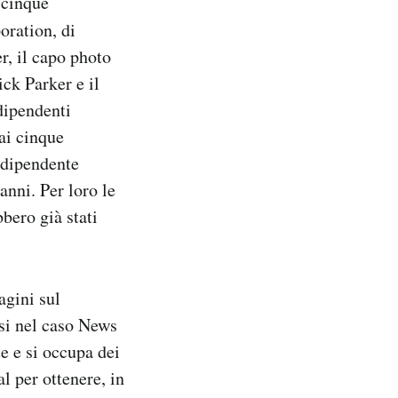
 cinque
oration, di
r, il capo photo
ck Parker e il
 dipendenti
ai cinque
n dipendente
nni. Per loro le
bbero già stati
agini sul
esi nel caso News
te e si occupa dei
l per ottenere, in