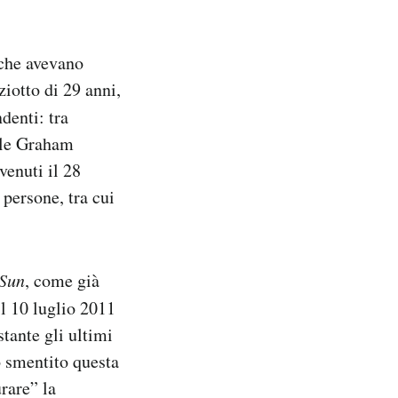
i che avevano
ziotto di 29 anni,
ndenti: tra
iale Graham
venuti il 28
 persone, tra cui
Sun
, come già
il 10 luglio 2011
tante gli ultimi
o smentito questa
rare” la