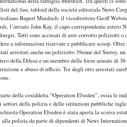
ternational della famiglia Murdoch. Tra questi ci sono
listi del
Sun
, tabloid della società editoriale News Corp
straliano Rupert Murdoch: il vicedirettore Geoff Webste
ds, l’inviato John Kay, il capo corrispondente estero Ni
turgis. Tutti sono accusati di aver corrotto poliziotti o
dere a informazioni riservate e pubblicare scoop. Oltre 
 stati arrestati anche un poliziotto 39enne del Surrey, u
ero della Difesa e un membro delle forze armate di 36 a
ruzione e abuso di ufficio. Tre degli otto arrestati sare
ione.
 parte della cosiddetta “Operation Elveden”, ossia le ind
 settori della polizia e delle istituzioni pubbliche ingl
nchiesta Operation Elveden è stata aperta la scorsa esta
 alla polizia da parte di dipendenti di News Internationa