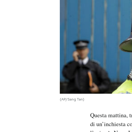
PODCAST
NEWSLETTER
I MIEI PREFERITI
SHOP
CALENDARIO
(AP/Sang Tan)
AREA PERSONALE
Questa mattina, tr
Area Personale
di un’inchiesta c
Newsletter