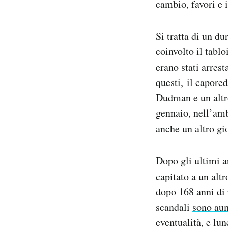
cambio, favori e 
Si tratta di un du
coinvolto il tablo
erano stati arrest
questi, il capore
Dudman e un altro
gennaio, nell’amb
anche un altro gi
Dopo gli ultimi a
capitato a un alt
dopo 168 anni di 
scandali
sono au
eventualità, e lu