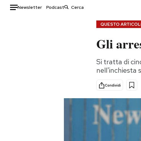
Newsletter
Podcast
Auto
QUESTO ARTICOLO
Gli arre
HOME
Italia
Moda
Si tratta di cin
Mondo
Libri
nell'inchiesta 
Politica
Consumismi
Tecnologia
Storie/Idee
Condividi
Internet
Ok Boomer!
Scienza
Media
Cultura
Europa
Economia
Altrecose
Sport
Mondiali calcio 2026