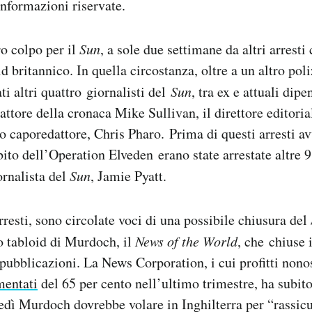
informazioni riservate.
ro colpo per il
Sun
, a sole due settimane da altri arrest
id britannico. In quella circostanza, oltre a un altro poli
ati altri quattro giornalisti del
Sun
, tra ex e attuali dipe
dattore della cronaca Mike Sullivan, il direttore editor
 caporedattore, Chris Pharo. Prima di questi arresti av
ito dell’Operation Elveden erano state arrestate altre 9
ornalista del
Sun
, Jamie Pyatt.
rresti, sono circolate voci di una possibile chiusura del
ro tabloid di Murdoch, il
News of the World
, che chiuse 
pubblicazioni. La News Corporation, i cui profitti nonos
mentati
del 65 per cento nell’ultimo trimestre, ha subit
nedì Murdoch dovrebbe volare in Inghilterra per “rassicu