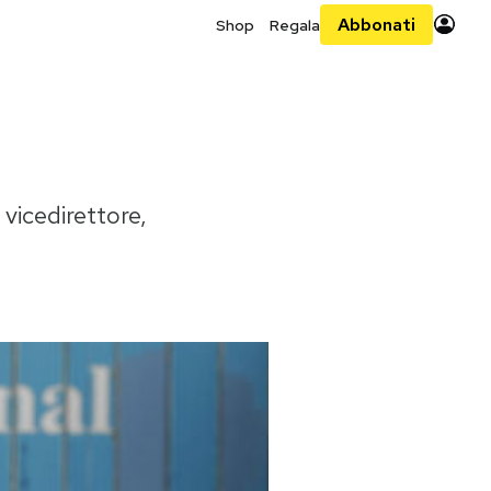
Abbonati
Shop
Regala
l vicedirettore,