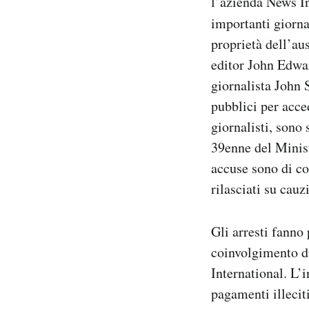
l’azienda News In
Notifiche mobile
importanti giorna
Regala il Post
proprietà dell’au
Hai bisogno di aiuto?
editor John Edwar
Esci
giornalista John S
pubblici per acce
giornalisti, sono
39enne del Minist
accuse sono di cor
rilasciati su cauz
Gli arresti fanno
coinvolgimento di
International. L’i
pagamenti illeciti