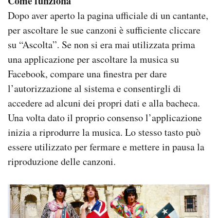
Come funziona
Notifiche mobile
Dopo aver aperto la pagina ufficiale di un cantante,
Regala il Post
per ascoltare le sue canzoni è sufficiente cliccare
Hai bisogno di aiuto?
su “Ascolta”. Se non si era mai utilizzata prima
Esci
una applicazione per ascoltare la musica su
Facebook, compare una finestra per dare
l’autorizzazione al sistema e consentirgli di
accedere ad alcuni dei propri dati e alla bacheca.
Una volta dato il proprio consenso l’applicazione
inizia a riprodurre la musica. Lo stesso tasto può
essere utilizzato per fermare e mettere in pausa la
riproduzione delle canzoni.