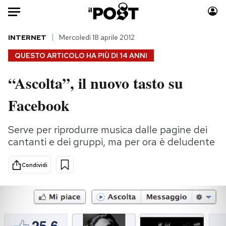
Auto
INTERNET
Mercoledì 18 aprile 2012
QUESTO ARTICOLO HA PIÙ DI
14 ANNI
HOME
“Ascolta”, il nuovo tasto su
Italia
Moda
Facebook
Mondo
Libri
Politica
Consumismi
Serve per riprodurre musica dalle pagine dei
Tecnologia
Storie/Idee
cantanti e dei gruppi, ma per ora è deludente
Internet
Ok Boomer!
Scienza
Media
Condividi
Cultura
Europa
Economia
Altrecose
Sport
Mondiali calcio 2026