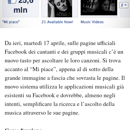
PODCAST
NEWSLETTER
Da ieri, martedì 17 aprile, sulle pagine ufficiali
I MIEI PREFERITI
Facebook dei cantanti e dei gruppi musicali c’è un
nuovo tasto per ascoltare le loro canzoni. Si trova
accanto al “Mi piace”, appena al di sotto della
SHOP
grande immagine a fascia che sovrasta le pagine. Il
nuovo sistema utilizza le applicazioni musicali già
CALENDARIO
esistenti su Facebook e dovrebbe, almeno negli
intenti, semplificare la ricerca e l’ascolto della
AREA PERSONALE
musica attraverso le sue pagine.
Area Personale
Newsletter