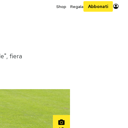
Abbonati
Shop
Regala
e", fiera