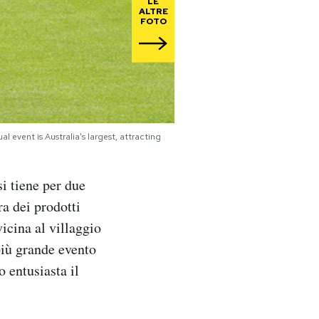
LE
ALTRE
FOTO
 event is Australia's largest, attracting
si tiene per due
ra dei prodotti
icina al villaggio
più grande evento
o entusiasta il