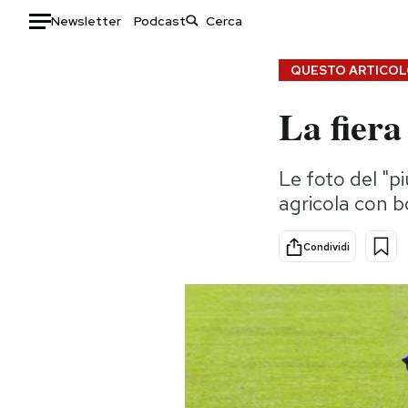
Newsletter
Podcast
Auto
QUESTO ARTICOLO
La fiera
HOME
Italia
Moda
Le foto del "p
Mondo
Libri
agricola con bo
Politica
Consumismi
Tecnologia
Storie/Idee
Condividi
Internet
Ok Boomer!
Scienza
Media
Cultura
Europa
Economia
Altrecose
Sport
Mondiali calcio 2026