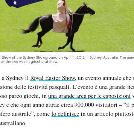
 Show at the Sydney Showground on April 4, 2012 in Sydney, Australia. The annual
of the two week agricultural show.
o a Sydney il
Royal Easter Show
, un evento annuale che 
sione delle festività pasquali. L’evento è una grande fie
sso parco giochi, in
una grande area per le esposizioni
v
y e che ogni anno attrae circa 900.000 visitatori – “il 
sfero australe”, come
lo definisce
in un articolo piuttost
ustraliano.