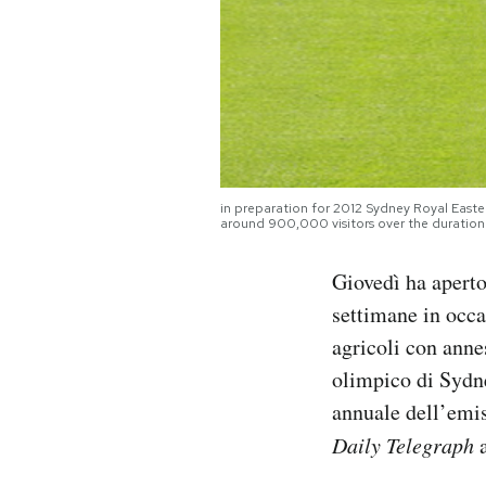
PODCAST
NEWSLETTER
I MIEI PREFERITI
in preparation for 2012 Sydney Royal Easter
around 900,000 visitors over the duration 
SHOP
Giovedì ha apert
settimane in occa
CALENDARIO
agricoli con anne
olimpico di Sydne
AREA PERSONALE
annuale dell’emi
Daily Telegraph
a
Area Personale
Newsletter