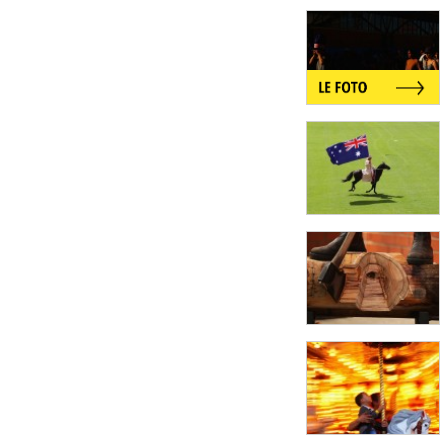
Notifiche mobile
Regala il Post
Hai bisogno di aiuto?
Esci