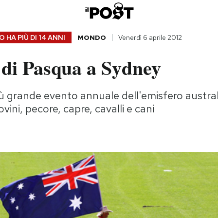
 HA PIÙ DI
14 ANNI
MONDO
Venerdì 6 aprile 2012
 di Pasqua a Sydney
iù grande evento annuale dell'emisfero austral
vini, pecore, capre, cavalli e cani