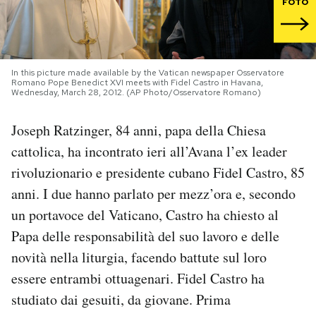
FOTO
PODCAST
In this picture made available by the Vatican newspaper Osservatore
NEWSLETTER
Romano Pope Benedict XVI meets with Fidel Castro in Havana,
Wednesday, March 28, 2012. (AP Photo/Osservatore Romano)
I MIEI PREFERITI
Joseph Ratzinger, 84 anni, papa della Chiesa
cattolica, ha incontrato ieri all’Avana l’ex leader
SHOP
rivoluzionario e presidente cubano Fidel Castro, 85
anni. I due hanno parlato per mezz’ora e, secondo
un portavoce del Vaticano, Castro ha chiesto al
CALENDARIO
Papa delle responsabilità del suo lavoro e delle
novità nella liturgia, facendo battute sul loro
AREA PERSONALE
essere entrambi ottuagenari. Fidel Castro ha
Area Personale
studiato dai gesuiti, da giovane. Prima
Newsletter