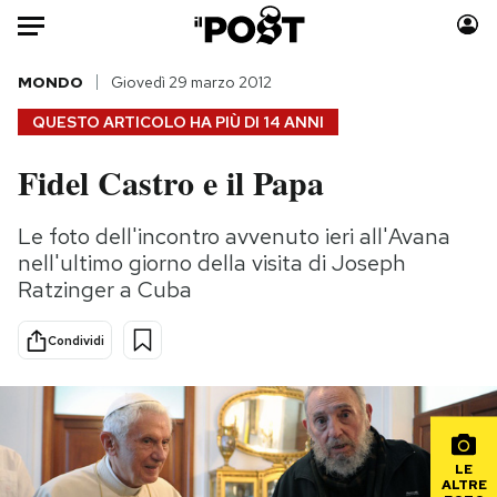
Auto
MONDO
Giovedì 29 marzo 2012
QUESTO ARTICOLO HA PIÙ DI
14 ANNI
HOME
Fidel Castro e il Papa
Italia
Moda
Mondo
Libri
Le foto dell'incontro avvenuto ieri all'Avana
Politica
Consumismi
nell'ultimo giorno della visita di Joseph
Tecnologia
Storie/Idee
Ratzinger a Cuba
Internet
Ok Boomer!
Condividi
Scienza
Media
Cultura
Europa
Economia
Altrecose
Sport
Mondiali calcio 2026
LE
ALTRE