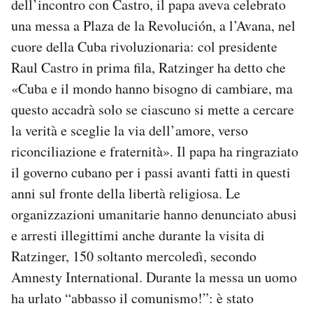
dell’incontro con Castro, il papa aveva celebrato
Notifiche mobile
una messa a Plaza de la Revolución, a l’Avana, nel
Regala il Post
cuore della Cuba rivoluzionaria: col presidente
Hai bisogno di aiuto?
Raul Castro in prima fila, Ratzinger ha detto che
Esci
«Cuba e il mondo hanno bisogno di cambiare, ma
questo accadrà solo se ciascuno si mette a cercare
la verità e sceglie la via dell’amore, verso
riconciliazione e fraternità». Il papa ha ringraziato
il governo cubano per i passi avanti fatti in questi
anni sul fronte della libertà religiosa. Le
organizzazioni umanitarie hanno denunciato abusi
e arresti illegittimi anche durante la visita di
Ratzinger, 150 soltanto mercoledì, secondo
Amnesty International. Durante la messa un uomo
ha urlato “abbasso il comunismo!”: è stato