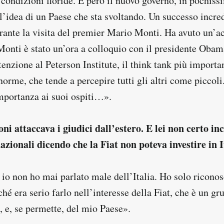
condizioni floride. E però il nuovo governo, in pochis
’idea di un Paese che sta svoltando. Un successo incred
ante la visita del premier Mario Monti. Ha avuto un’a
Monti è stato un’ora a colloquio con il presidente Obam
enzione al Peterson Institute, il think tank più import
orme, che tende a percepire tutti gli altri come piccoli
importanza ai suoi ospiti…».
oni attaccava i giudici dall’estero. E lei non certo in
nazionali dicendo che la Fiat non poteva investire in I
o non ho mai parlato male dell’Italia. Ho solo riconos
hé era serio farlo nell’interesse della Fiat, che è un gr
, e, se permette, del mio Paese».