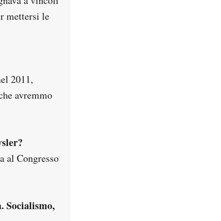
gnava a vincoli
r mettersi le
nel 2011,
i che avremmo
ysler?
za al Congresso
. Socialismo,