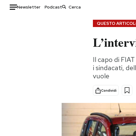
Newsletter
Podcast
Auto
QUESTO ARTICOLO
L’interv
HOME
Italia
Moda
Il capo di FIAT
Mondo
Libri
i sindacati, de
Politica
Consumismi
vuole
Tecnologia
Storie/Idee
Internet
Ok Boomer!
Condividi
Scienza
Media
Cultura
Europa
Economia
Altrecose
Sport
Mondiali calcio 2026