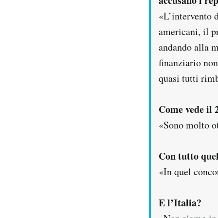
accusano i re
«L’intervento d
americani, il p
andando alla ma
finanziario non
quasi tutti rim
Come vede il 
«Sono molto ot
Con tutto que
«In quel concor
E l’Italia?