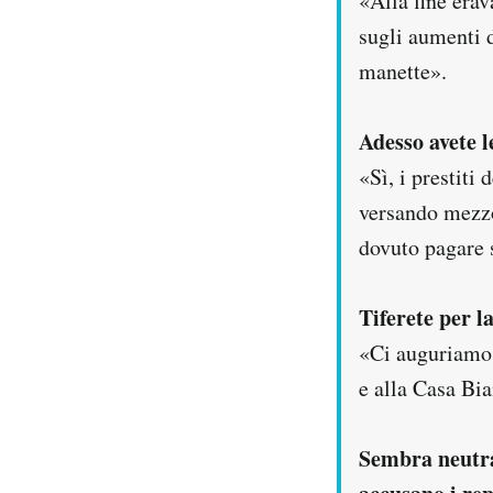
«Alla fine erav
sugli aumenti d
manette».
Adesso avete l
«Sì, i prestiti
versando mezzo
dovuto pagare s
Tiferete per 
«Ci auguriamo 
e alla Casa Bia
Sembra neutra