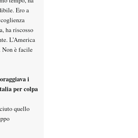
simo tempo, ha
ibile. Ero a
ccoglienza
a, ha riscosso
ante. L’America
. Non è facile
coraggiava i
talia per colpa
ciuto quello
uppo