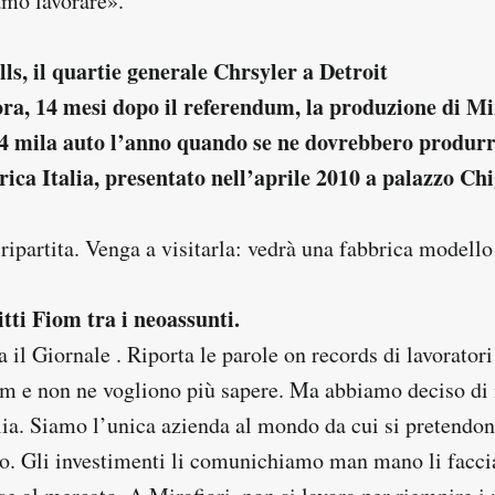
amo lavorare».
s, il quartie generale Chrsyler a Detroit
ra, 14 mesi dopo il referendum, la produzione di Mi
54 mila auto l’anno quando se ne dovrebbero produrr
ica Italia, presentato nell’aprile 2010 a palazzo Chi
ripartita. Venga a visitarla: vedrà una fabbrica modell
itti Fiom tra i neoassunti.
a il Giornale . Riporta le parole on records di lavorator
Fiom e non ne vogliono più sapere. Ma abbiamo deciso di 
alia. Siamo l’unica azienda al mondo da cui si pretendo
lio. Gli investimenti li comunichiamo man mano li facci