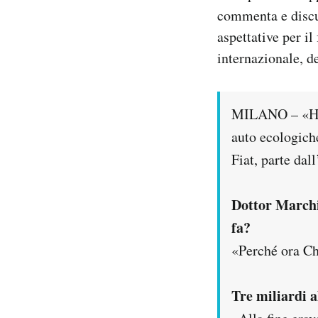
Notifiche mobile
commenta e discute
Regala il Post
aspettative per il
Hai bisogno di aiuto?
internazionale, de
Esci
MILANO – «Ha v
auto ecologich
Fiat, parte dal
Dottor Marchi
fa?
«Perché ora Ch
Tre miliardi a