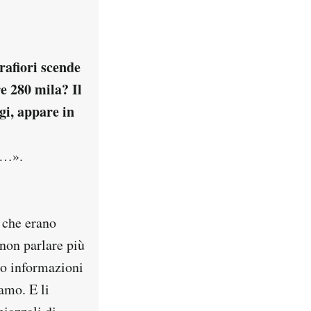
rafiori scende
e 280 mila? Il
gi, appare in
o…».
i che erano
non parlare più
no informazioni
amo. E li