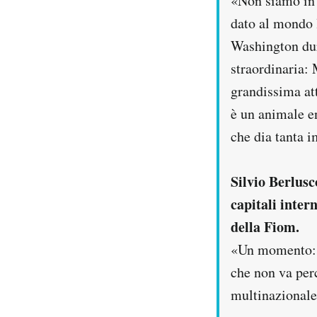
«Non siamo in 
dato al mondo l
Washington dur
straordinaria: 
grandissima att
è un animale en
che dia tanta 
Silvio Berlusc
capitali inter
della Fiom.
«Un momento: i
che non va perc
multinazionale