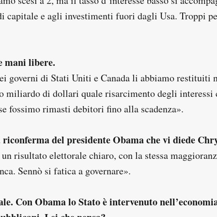
amo scesi a 2, ma il tasso d’interesse basso si accompa
i capitale e agli investimenti fuori dagli Usa. Troppi pe
e mani libere.
 dei governi di Stati Uniti e Canada li abbiamo restituiti 
 miliardo di dollari quale risarcimento degli interess
e fossimo rimasti debitori fino alla scadenza».
la riconferma del presidente Obama che vi diede Chr
un risultato elettorale chiaro, con la stessa maggioran
nca. Sennò si fatica a governare».
le. Con Obama lo Stato è intervenuto nell’economia