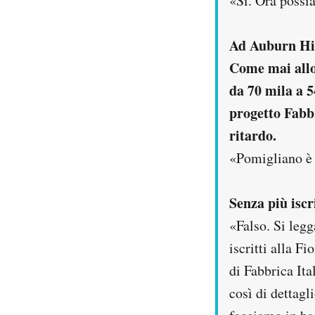
«Sì. Ora possi
Ad Auburn Hill
Come mai allo
da 70 mila a 
progetto Fabbr
ritardo.
«Pomigliano è 
Senza più iscr
«Falso. Si legg
iscritti alla 
di Fabbrica It
così di dettag