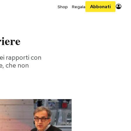
Abbonati
Shop
Regala
riere
dei rapporti con
ne, che non