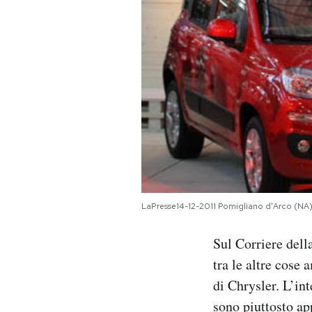
PODCAST
NEWSLETTER
I MIEI PREFERITI
SHOP
LaPresse14-12-2011 Pomigliano d'Arco (NA)
CALENDARIO
Sul Corriere del
AREA PERSONALE
tra le altre cose
di Chrysler. L’int
Area Personale
sono piuttosto ap
Newsletter