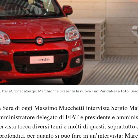
, ItaliaCronacaSergio Marchionne presenta la nuova Fiat PandaNella foto: Ser
la Sera di oggi Massimo Mucchetti intervista Sergio Ma
 amministratore delegato di FIAT e presidente e amminis
ervista tocca diversi temi e molti di questi, soprattutto q
profonditi, per quanto si può fare in un’intervista: Mar