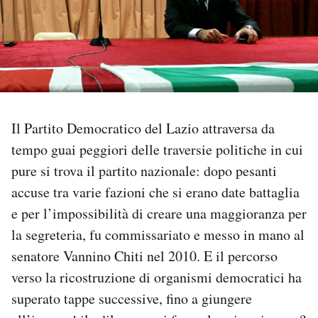
PODCAST
NEWSLETTER
I MIEI PREFERITI
Il Partito Democratico del Lazio attraversa da
tempo guai peggiori delle traversie politiche in cui
pure si trova il partito nazionale: dopo pesanti
SHOP
accuse tra varie fazioni che si erano date battaglia
e per l’impossibilità di creare una maggioranza per
CALENDARIO
la segreteria, fu commissariato e messo in mano al
senatore Vannino Chiti nel 2010. E il percorso
AREA PERSONALE
verso la ricostruzione di organismi democratici ha
Area Personale
superato tappe successive, fino a giungere
Newsletter