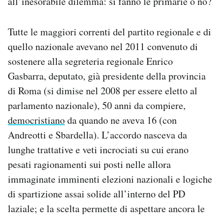
all’inesorabile dilemma: si fanno le primarie o no?
Notifiche mobile
Regala il Post
Tutte le maggiori correnti del partito regionale e di
Hai bisogno di aiuto?
quello nazionale avevano nel 2011 convenuto di
Esci
sostenere alla segreteria regionale Enrico
Gasbarra, deputato, già presidente della provincia
di Roma (si dimise nel 2008 per essere eletto al
parlamento nazionale), 50 anni da compiere,
democristiano
da quando ne aveva 16 (con
Andreotti e Sbardella). L’accordo nasceva da
lunghe trattative e veti incrociati su cui erano
pesati ragionamenti sui posti nelle allora
immaginate imminenti elezioni nazionali e logiche
di spartizione assai solide all’interno del PD
laziale; e la scelta permette di aspettare ancora le