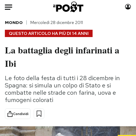
Auto
MONDO
Mercoledì 28 dicembre 2011
QUESTO ARTICOLO HA PIÙ DI
14 ANNI
HOME
La battaglia degli infarinati a
Italia
Moda
Ibi
Mondo
Libri
Politica
Consumismi
Le foto della festa di tutti i 28 dicembre in
Tecnologia
Storie/Idee
Spagna: si simula un colpo di Stato e si
Internet
Ok Boomer!
combatte nelle strade con farina, uova e
Scienza
Media
fumogeni colorati
Cultura
Europa
Economia
Altrecose
Condividi
Sport
Mondiali calcio 2026