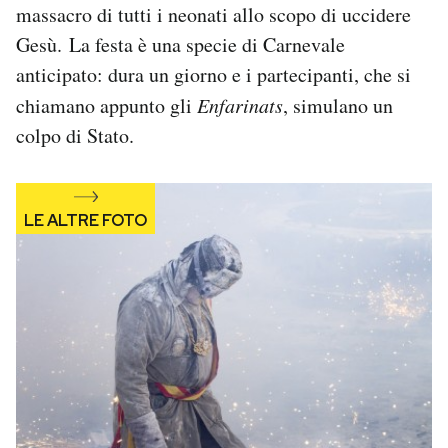
massacro di tutti i neonati allo scopo di uccidere
Notifiche mobile
Gesù. La festa è una specie di Carnevale
Regala il Post
Hai bisogno di aiuto?
anticipato: dura un giorno e i partecipanti, che si
Esci
chiamano appunto gli
Enfarinats
, simulano un
colpo di Stato.