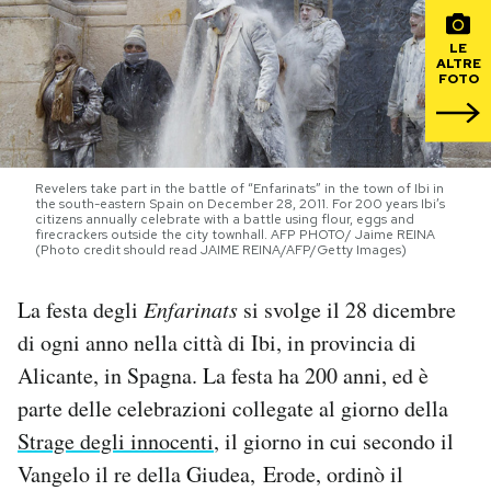
PODCAST
LE
ALTRE
FOTO
NEWSLETTER
I MIEI PREFERITI
Revelers take part in the battle of “Enfarinats” in the town of Ibi in
the south-eastern Spain on December 28, 2011. For 200 years Ibi’s
citizens annually celebrate with a battle using flour, eggs and
firecrackers outside the city townhall. AFP PHOTO/ Jaime REINA
(Photo credit should read JAIME REINA/AFP/Getty Images)
SHOP
La festa degli
Enfarinats
si svolge il 28 dicembre
CALENDARIO
di ogni anno nella città di Ibi, in provincia di
Alicante, in Spagna. La festa ha 200 anni, ed è
parte delle celebrazioni collegate al giorno della
AREA PERSONALE
Strage degli innocenti
, il giorno in cui secondo il
Area Personale
Vangelo il re della Giudea, Erode, ordinò il
Newsletter