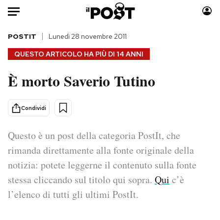
Auto
POSTIT
Lunedì 28 novembre 2011
QUESTO ARTICOLO HA PIÙ DI
14 ANNI
HOME
È morto Saverio Tutino
Italia
Moda
Mondo
Libri
Condividi
Politica
Consumismi
Tecnologia
Storie/Idee
Questo è un post della categoria PostIt, che
Internet
Ok Boomer!
rimanda direttamente alla fonte originale della
Scienza
Media
notizia: potete leggerne il contenuto sulla fonte
Cultura
Europa
stessa cliccando sul titolo qui sopra.
Qui
c’è
Economia
Altrecose
l’elenco di tutti gli ultimi PostIt.
Sport
Mondiali calcio 2026