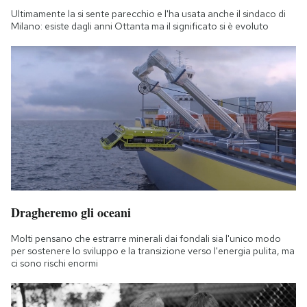
Notifiche mobile
Ultimamente la si sente parecchio e l'ha usata anche il sindaco di
Milano: esiste dagli anni Ottanta ma il significato si è evoluto
Regala il Post
Hai bisogno di aiuto?
Esci
Dragheremo gli oceani
Molti pensano che estrarre minerali dai fondali sia l'unico modo
per sostenere lo sviluppo e la transizione verso l'energia pulita, ma
ci sono rischi enormi