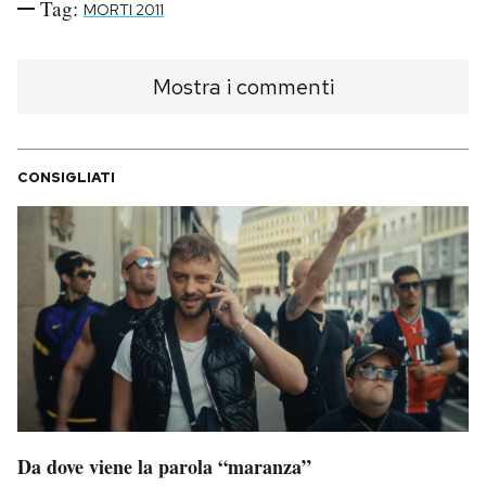
Tag:
MORTI 2011
PODCAST
Mostra i commenti
NEWSLETTER
CONSIGLIATI
I MIEI PREFERITI
SHOP
CALENDARIO
AREA PERSONALE
Area Personale
Da dove viene la parola “maranza”
Newsletter