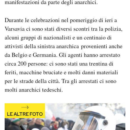
manifestazioni da parte degli anarchici.
Notifiche mobile
Regala il Post
Durante le celebrazioni nel pomeriggio di ieri a
Hai bisogno di aiuto?
Esci
Varsavia ci sono stati diversi scontri tra la polizia,
alcuni gruppi di nazionalisti e un centinaio di
attivisti della sinistra anarchica provenienti anche
da Belgio e Germania. Gli agenti hanno arrestato
circa 200 persone: ci sono stati una trentina di
feriti, macchine bruciate e molti danni materiali
per le strade della città. Tra gli arrestati ci sono
molti anarchici tedeschi.