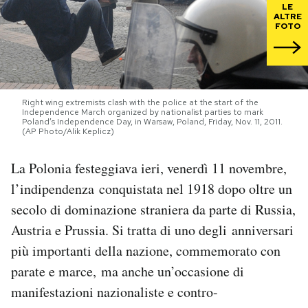
LE
ALTRE
FOTO
PODCAST
NEWSLETTER
Right wing extremists clash with the police at the start of the
Independence March organized by nationalist parties to mark
I MIEI PREFERITI
Poland’s Independence Day, in Warsaw, Poland, Friday, Nov. 11, 2011.
(AP Photo/Alik Keplicz)
SHOP
La Polonia festeggiava ieri, venerdì 11 novembre,
l’indipendenza conquistata nel 1918 dopo oltre un
secolo di dominazione straniera da parte di Russia,
CALENDARIO
Austria e Prussia. Si tratta di uno degli anniversari
più importanti della nazione, commemorato con
AREA PERSONALE
parate e marce, ma anche un’occasione di
Area Personale
manifestazioni nazionaliste e contro-
Newsletter