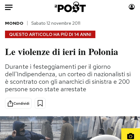
Auto
MONDO
Sabato 12 novembre 2011
QUESTO ARTICOLO HA PIÙ DI
14 ANNI
HOME
Le violenze di ieri in Polonia
Italia
Moda
Mondo
Libri
Durante i festeggiamenti per il giorno
Politica
Consumismi
dell'Indipendenza, un corteo di nazionalisti si
Tecnologia
Storie/Idee
è scontrato con gli anarchici di sinistra e 200
persone sono state arrestate
Internet
Ok Boomer!
Scienza
Media
Condividi
Cultura
Europa
Economia
Altrecose
Sport
Mondiali calcio 2026