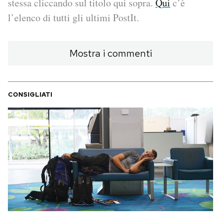
stessa cliccando sul titolo qui sopra.
Qui
c’è
l’elenco di tutti gli ultimi PostIt.
PODCAST
Mostra i commenti
NEWSLETTER
I MIEI PREFERITI
CONSIGLIATI
SHOP
CALENDARIO
AREA PERSONALE
Area Personale
Newsletter