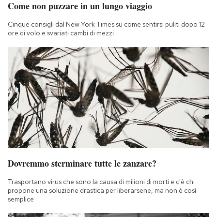
Come non puzzare in un lungo viaggio
Notifiche mobile
Regala il Post
Cinque consigli dal New York Times su come sentirsi puliti dopo 12
Hai bisogno di aiuto?
ore di volo e svariati cambi di mezzi
Esci
Dovremmo sterminare tutte le zanzare?
Trasportano virus che sono la causa di milioni di morti e c'è chi
propone una soluzione drastica per liberarsene, ma non è così
semplice