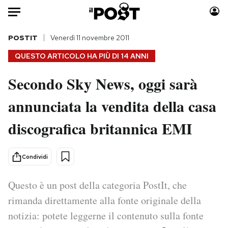
Auto
POSTIT
Venerdì 11 novembre 2011
QUESTO ARTICOLO HA PIÙ DI
14 ANNI
HOME
Secondo Sky News, oggi sarà
Italia
Moda
annunciata la vendita della casa
Mondo
Libri
Politica
Consumismi
discografica britannica EMI
Tecnologia
Storie/Idee
Internet
Ok Boomer!
Condividi
Scienza
Media
Cultura
Europa
Questo è un post della categoria PostIt, che
Economia
Altrecose
rimanda direttamente alla fonte originale della
Sport
Mondiali calcio 2026
notizia: potete leggerne il contenuto sulla fonte