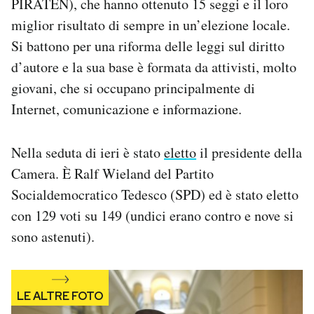
PIRATEN), che hanno ottenuto 15 seggi e il loro
Notifiche mobile
miglior risultato di sempre in un’elezione locale.
Regala il Post
Si battono per una riforma delle leggi sul diritto
Hai bisogno di aiuto?
d’autore e la sua base è formata da attivisti, molto
Esci
giovani, che si occupano principalmente di
Internet, comunicazione e informazione.
Nella seduta di ieri è stato
eletto
il presidente della
Camera. È Ralf Wieland del Partito
Socialdemocratico Tedesco (SPD) ed è stato eletto
con 129 voti su 149 (undici erano contro e nove si
sono astenuti).