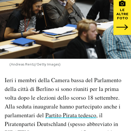
LE
PODCAST
ALTRE
FOTO
NEWSLETTER
I MIEI PREFERITI
(Andreas Rentz/Getty Images)
SHOP
Ieri i membri della Camera bassa del Parlamento
della città di Berlino si sono riuniti per la prima
CALENDARIO
volta dopo le elezioni dello scorso 18 settembre.
Alla seduta inaugurale hanno partecipato anche i
AREA PERSONALE
parlamentari del
Partito Pirata tedesco
, il
Area Personale
Piratenpartei Deutschland (spesso abbreviato in
Newsletter