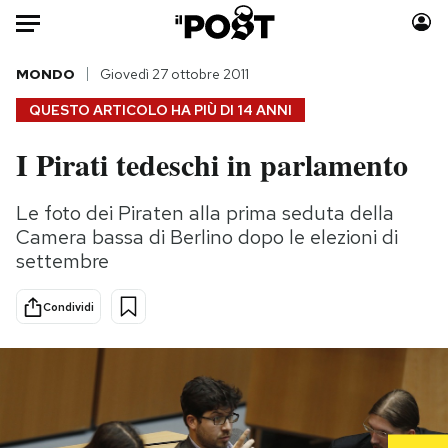
Auto
MONDO
Giovedì 27 ottobre 2011
QUESTO ARTICOLO HA PIÙ DI
14 ANNI
HOME
I Pirati tedeschi in parlamento
Italia
Moda
Mondo
Libri
Le foto dei Piraten alla prima seduta della
Politica
Consumismi
Camera bassa di Berlino dopo le elezioni di
Tecnologia
Storie/Idee
settembre
Internet
Ok Boomer!
Condividi
Scienza
Media
Cultura
Europa
Economia
Altrecose
Sport
Mondiali calcio 2026