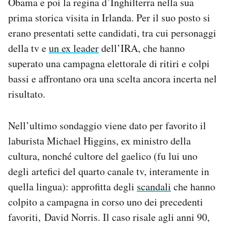
Obama e poi la regina d’Inghilterra nella sua
Notifiche mobile
prima storica visita in Irlanda. Per il suo posto si
Regala il Post
erano presentati sette candidati, tra cui personaggi
Hai bisogno di aiuto?
della tv e
un ex leader
dell’IRA, che hanno
Esci
superato una campagna elettorale di ritiri e colpi
bassi e affrontano ora una scelta ancora incerta nel
risultato.
Nell’ultimo sondaggio viene dato per favorito il
laburista Michael Higgins, ex ministro della
cultura, nonché cultore del gaelico (fu lui uno
degli artefici del quarto canale tv, interamente in
quella lingua): approfitta degli
scandali
che hanno
colpito a campagna in corso uno dei precedenti
favoriti, David Norris. Il caso risale agli anni 90,