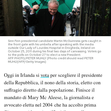
PODCAST
NEWSLETTER
Sinn Fein presidential candidate Martin McGuinness gets caught in
I MIEI PREFERITI
the front gate with his umbella after speaking with the media
outside Our Lady of Lourdes Hospital in Drogheda, Ireland on
October 25, 2011 during his final two days of canvassing. Voters go
to the polls on October 27 to elect a new President.
AFP PHOTO/PETER MUHLY (Photo credit should read PETER
SHOP
MUHLY/AFP/Getty Images)
Oggi in Irlanda si
vota
per scegliere il presidente
CALENDARIO
della Repubblica, il nono della storia, eletto con
suffragio diretto dalla popolazione. Finisce il
AREA PERSONALE
mandato di Mary Mc Aleese, la giornalista e
Area Personale
avvocato eletta nel 2004 che ha accolto prima
Newsletter