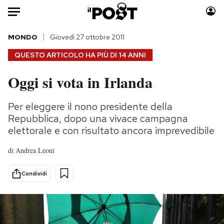
Auto
MONDO
Giovedì 27 ottobre 2011
QUESTO ARTICOLO HA PIÙ DI
14 ANNI
HOME
Oggi si vota in Irlanda
Italia
Moda
Mondo
Libri
Per eleggere il nono presidente della
Politica
Consumismi
Repubblica, dopo una vivace campagna
Tecnologia
Storie/Idee
elettorale e con risultato ancora imprevedibile
Internet
Ok Boomer!
di
Andrea Leoni
Scienza
Media
Cultura
Europa
Condividi
Economia
Altrecose
Sport
Mondiali calcio 2026