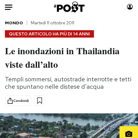
Auto
MONDO
Martedì 11 ottobre 2011
QUESTO ARTICOLO HA PIÙ DI
14 ANNI
HOME
Le inondazioni in Thailandia
Italia
Moda
viste dall’alto
Mondo
Libri
Politica
Consumismi
Templi sommersi, autostrade interrotte e tetti
Tecnologia
Storie/Idee
che spuntano nelle distese d'acqua
Internet
Ok Boomer!
Scienza
Media
Condividi
Cultura
Europa
Economia
Altrecose
Sport
Mondiali calcio 2026