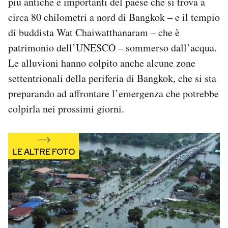
più antiche e importanti del paese che si trova a
Notifiche mobile
circa 80 chilometri a nord di Bangkok – e il tempio
Regala il Post
di buddista Wat Chaiwatthanaram – che è
Hai bisogno di aiuto?
patrimonio dell’UNESCO – sommerso dall’acqua.
Esci
Le alluvioni hanno colpito anche alcune zone
settentrionali della periferia di Bangkok, che si sta
preparando ad affrontare l’emergenza che potrebbe
colpirla nei prossimi giorni.