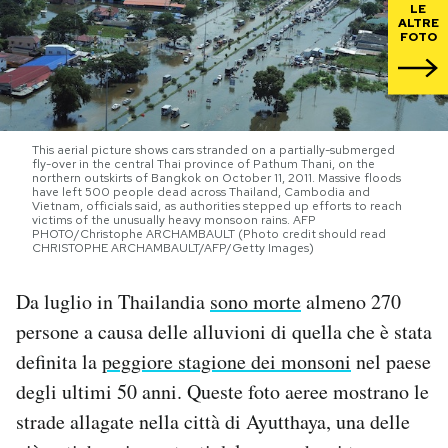
LE
ALTRE
FOTO
PODCAST
NEWSLETTER
This aerial picture shows cars stranded on a partially-submerged
fly-over in the central Thai province of Pathum Thani, on the
I MIEI PREFERITI
northern outskirts of Bangkok on October 11, 2011. Massive floods
have left 500 people dead across Thailand, Cambodia and
Vietnam, officials said, as authorities stepped up efforts to reach
victims of the unusually heavy monsoon rains. AFP
PHOTO/Christophe ARCHAMBAULT (Photo credit should read
SHOP
CHRISTOPHE ARCHAMBAULT/AFP/Getty Images)
Da luglio in Thailandia
sono morte
almeno 270
CALENDARIO
persone a causa delle alluvioni di quella che è stata
definita la
peggiore stagione dei monsoni
nel paese
AREA PERSONALE
degli ultimi 50 anni. Queste foto aeree mostrano le
Area Personale
strade allagate nella città di Ayutthaya, una delle
Newsletter