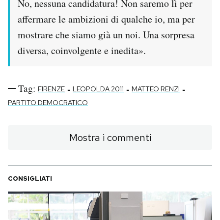
No, nessuna candidatura! Non saremo lì per
affermare le ambizioni di qualche io, ma per
PODCAST
mostrare che siamo già un noi. Una sorpresa
diversa, coinvolgente e inedita».
NEWSLETTER
I MIEI PREFERITI
Tag:
-
-
-
FIRENZE
LEOPOLDA 2011
MATTEO RENZI
PARTITO DEMOCRATICO
SHOP
Mostra i commenti
CALENDARIO
CONSIGLIATI
AREA PERSONALE
Area Personale
Newsletter