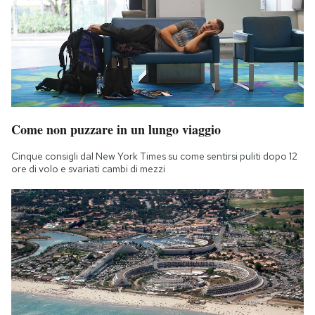
Notifiche mobile
Regala il Post
Hai bisogno di aiuto?
Esci
Come non puzzare in un lungo viaggio
Cinque consigli dal New York Times su come sentirsi puliti dopo 12
ore di volo e svariati cambi di mezzi