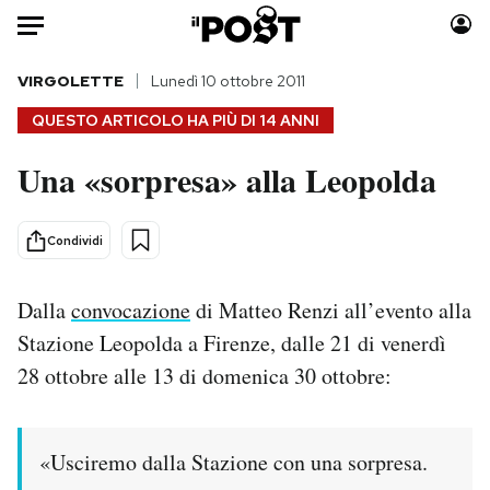
Auto
VIRGOLETTE
Lunedì 10 ottobre 2011
QUESTO ARTICOLO HA PIÙ DI
14 ANNI
HOME
Una «sorpresa» alla Leopolda
Italia
Moda
Mondo
Libri
Condividi
Politica
Consumismi
Tecnologia
Storie/Idee
Dalla
convocazione
di Matteo Renzi all’evento alla
Internet
Ok Boomer!
Stazione Leopolda a Firenze, dalle 21 di venerdì
Scienza
Media
28 ottobre alle 13 di domenica 30 ottobre:
Cultura
Europa
Economia
Altrecose
Sport
Mondiali calcio 2026
«Usciremo dalla Stazione con una sorpresa.