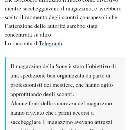
Notifiche mobile
mentre saccheggiavano il magazzino, e avrebbero
Regala il Post
scelto il momento degli scontri consapevoli che
Hai bisogno di aiuto?
l’attenzione delle autorità sarebbe stata
Esci
concentrata su altro.
Lo racconta il
Telegraph
:
Il magazzino della Sony è stato l’obiettivo di
una spedizione ben organizzata da parte di
professionisti del mestiere, che hanno agito
approfittando degli scontri.
Alcune fonti della sicurezza del magazzino
hanno rivelato che i primi accorsi a
saccheggiare il magazzino avevano attrezzi