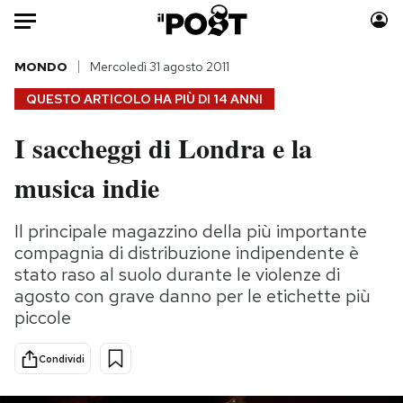
Auto
MONDO
Mercoledì 31 agosto 2011
QUESTO ARTICOLO HA PIÙ DI
14 ANNI
HOME
I saccheggi di Londra e la
Italia
Moda
musica indie
Mondo
Libri
Politica
Consumismi
Il principale magazzino della più importante
Tecnologia
Storie/Idee
compagnia di distribuzione indipendente è
Internet
Ok Boomer!
stato raso al suolo durante le violenze di
Scienza
Media
agosto con grave danno per le etichette più
Cultura
Europa
piccole
Economia
Altrecose
Sport
Mondiali calcio 2026
Condividi