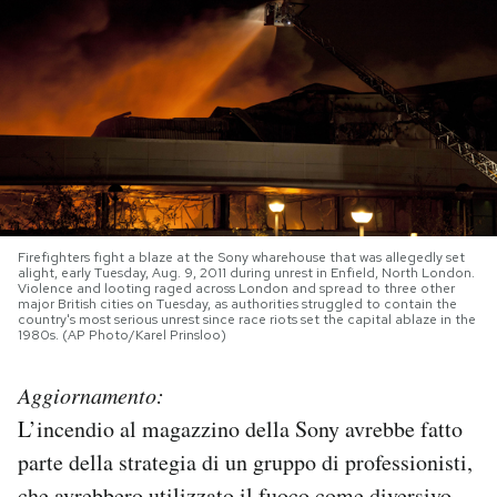
PODCAST
NEWSLETTER
I MIEI PREFERITI
Firefighters fight a blaze at the Sony wharehouse that was allegedly set
SHOP
alight, early Tuesday, Aug. 9, 2011 during unrest in Enfield, North London.
Violence and looting raged across London and spread to three other
major British cities on Tuesday, as authorities struggled to contain the
country's most serious unrest since race riots set the capital ablaze in the
CALENDARIO
1980s. (AP Photo/Karel Prinsloo)
Aggiornamento:
AREA PERSONALE
L’incendio al magazzino della Sony avrebbe fatto
Area Personale
parte della strategia di un gruppo di professionisti,
Newsletter
che avrebbero utilizzato il fuoco come diversivo