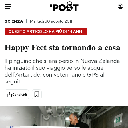
Auto
SCIENZA
Martedì 30 agosto 2011
QUESTO ARTICOLO HA PIÙ DI
14 ANNI
HOME
Happy Feet sta tornando a casa
Italia
Moda
Mondo
Libri
Il pinguino che si era perso in Nuova Zelanda
Politica
Consumismi
ha iniziato il suo viaggio verso le acque
Tecnologia
Storie/Idee
dell'Antartide, con veterinario e GPS al
seguito
Internet
Ok Boomer!
Scienza
Media
Condividi
Cultura
Europa
Economia
Altrecose
Sport
Mondiali calcio 2026