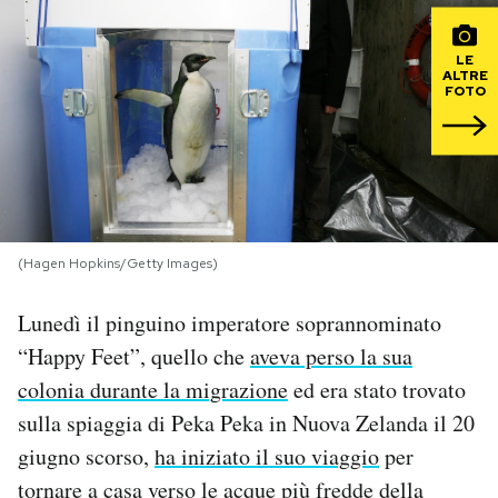
PODCAST
LE
ALTRE
FOTO
NEWSLETTER
I MIEI PREFERITI
(Hagen Hopkins/Getty Images)
SHOP
Lunedì il pinguino imperatore soprannominato
CALENDARIO
“Happy Feet”, quello che
aveva perso la sua
colonia durante la migrazione
ed era stato trovato
AREA PERSONALE
sulla spiaggia di Peka Peka in Nuova Zelanda il 20
giugno scorso,
ha iniziato il suo viaggio
per
Area Personale
tornare a casa verso le acque più fredde della
Newsletter