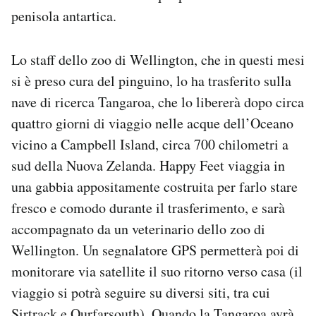
Notifiche mobile
penisola antartica.
Regala il Post
Hai bisogno di aiuto?
Lo staff dello zoo di Wellington, che in questi mesi
Esci
si è preso cura del pinguino, lo ha trasferito sulla
nave di ricerca Tangaroa, che lo libererà dopo circa
quattro giorni di viaggio nelle acque dell’Oceano
vicino a Campbell Island, circa 700 chilometri a
sud della Nuova Zelanda. Happy Feet viaggia in
una gabbia appositamente costruita per farlo stare
fresco e comodo durante il trasferimento, e sarà
accompagnato da un veterinario dello zoo di
Wellington. Un segnalatore GPS permetterà poi di
monitorare via satellite il suo ritorno verso casa (il
viaggio si potrà seguire su diversi siti, tra cui
Sirtrack
e
Ourfarsouth
). Quando la Tangaroa avrà