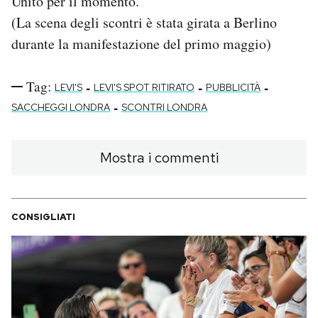
Unito per il momento.
Notifiche mobile
(La scena degli scontri è stata girata a Berlino
Regala il Post
durante la manifestazione del primo maggio)
Hai bisogno di aiuto?
Esci
Tag:
-
-
-
LEVI'S
LEVI'S SPOT RITIRATO
PUBBLICITÀ
-
SACCHEGGI LONDRA
SCONTRI LONDRA
Mostra i commenti
CONSIGLIATI