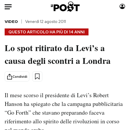
Auto
VIDEO
Venerdì 12 agosto 2011
QUESTO ARTICOLO HA PIÙ DI
14 ANNI
HOME
Lo spot ritirato da Levi’s a
Italia
Moda
causa degli scontri a Londra
Mondo
Libri
Politica
Consumismi
Tecnologia
Storie/Idee
Condividi
Internet
Ok Boomer!
Scienza
Media
Il mese scorso il presidente di Levi’s Robert
Cultura
Europa
Hanson ha spiegato che la campagna pubblicitaria
Economia
Altrecose
“Go Forth” che stavano preparando faceva
Sport
Mondiali calcio 2026
riferimento allo spirito delle rivoluzioni in corso
nel mondo arabo.