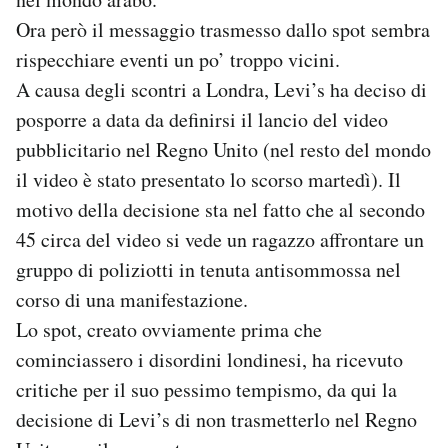
Ora però il messaggio trasmesso dallo spot sembra
PODCAST
rispecchiare eventi un po’ troppo vicini.
A causa degli scontri a Londra, Levi’s ha deciso di
NEWSLETTER
posporre a data da definirsi il lancio del video
pubblicitario nel Regno Unito (nel resto del mondo
I MIEI PREFERITI
il video è stato presentato lo scorso martedì). Il
motivo della decisione sta nel fatto che al secondo
45 circa del video si vede un ragazzo affrontare un
SHOP
gruppo di poliziotti in tenuta antisommossa nel
corso di una manifestazione.
CALENDARIO
Lo spot, creato ovviamente prima che
cominciassero i disordini londinesi, ha ricevuto
AREA PERSONALE
critiche per il suo pessimo tempismo, da qui la
Area Personale
decisione di Levi’s di non trasmetterlo nel Regno
Newsletter