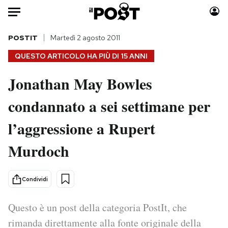
Auto
POSTIT
Martedì 2 agosto 2011
QUESTO ARTICOLO HA PIÙ DI
15 ANNI
HOME
Jonathan May Bowles
Italia
Moda
condannato a sei settimane per
Mondo
Libri
Politica
Consumismi
l’aggressione a Rupert
Tecnologia
Storie/Idee
Internet
Ok Boomer!
Murdoch
Scienza
Media
Cultura
Europa
Condividi
Economia
Altrecose
Sport
Mondiali calcio 2026
Questo è un post della categoria PostIt, che
rimanda direttamente alla fonte originale della