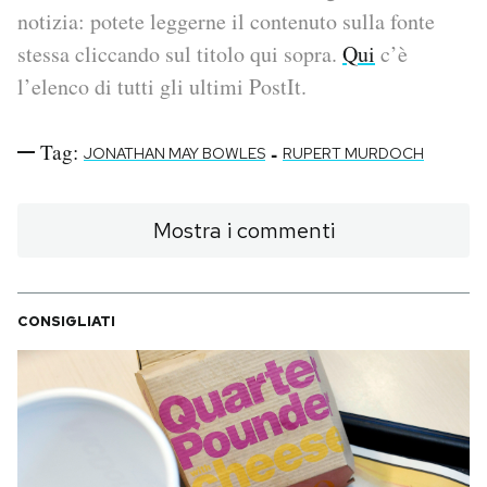
notizia: potete leggerne il contenuto sulla fonte
PODCAST
stessa cliccando sul titolo qui sopra.
Qui
c’è
l’elenco di tutti gli ultimi PostIt.
NEWSLETTER
Tag:
-
JONATHAN MAY BOWLES
RUPERT MURDOCH
I MIEI PREFERITI
Mostra i commenti
SHOP
CONSIGLIATI
CALENDARIO
AREA PERSONALE
Area Personale
Newsletter